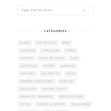
– CATEGORIES –
BLUSH
BOX BEAUTÉ
BÉBÉ
CHEVEUX
CONCOURS
EVEIL
FAVORIS
FOND DE TEINT
KIDS
LIFESTYLE
LOOKS
MAKE-UP
MASCARA
MATERNITÉ
NAILS
OMBRES À PAUPIÈRES
PARFUMS
PINCEAUX
POUDRE TEINT
PRODUITS TERMINÉS
PUÉRICULTURE
REVUE
ROUGE À LÈVRES
SOINS BÉBÉ