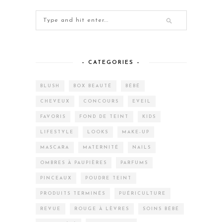
– CATEGORIES –
BLUSH
BOX BEAUTÉ
BÉBÉ
CHEVEUX
CONCOURS
EVEIL
FAVORIS
FOND DE TEINT
KIDS
LIFESTYLE
LOOKS
MAKE-UP
MASCARA
MATERNITÉ
NAILS
OMBRES À PAUPIÈRES
PARFUMS
PINCEAUX
POUDRE TEINT
PRODUITS TERMINÉS
PUÉRICULTURE
REVUE
ROUGE À LÈVRES
SOINS BÉBÉ