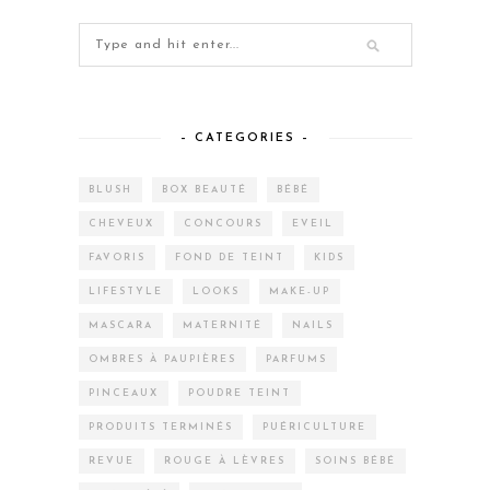
– CATEGORIES –
BLUSH
BOX BEAUTÉ
BÉBÉ
CHEVEUX
CONCOURS
EVEIL
FAVORIS
FOND DE TEINT
KIDS
LIFESTYLE
LOOKS
MAKE-UP
MASCARA
MATERNITÉ
NAILS
OMBRES À PAUPIÈRES
PARFUMS
PINCEAUX
POUDRE TEINT
PRODUITS TERMINÉS
PUÉRICULTURE
REVUE
ROUGE À LÈVRES
SOINS BÉBÉ