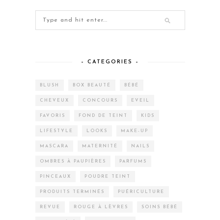
– CATEGORIES –
BLUSH
BOX BEAUTÉ
BÉBÉ
CHEVEUX
CONCOURS
EVEIL
FAVORIS
FOND DE TEINT
KIDS
LIFESTYLE
LOOKS
MAKE-UP
MASCARA
MATERNITÉ
NAILS
OMBRES À PAUPIÈRES
PARFUMS
PINCEAUX
POUDRE TEINT
PRODUITS TERMINÉS
PUÉRICULTURE
REVUE
ROUGE À LÈVRES
SOINS BÉBÉ