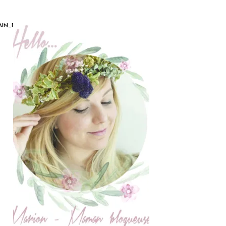
AIN_DE_BULLES_GEL_DOUCHE_CLEAN_ON_ME