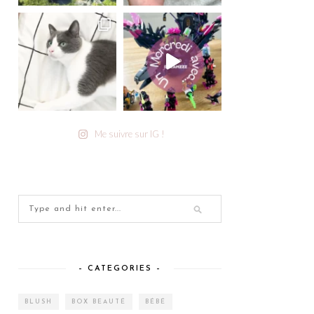
Me suivre sur IG !
– CATEGORIES –
BLUSH
BOX BEAUTÉ
BÉBÉ