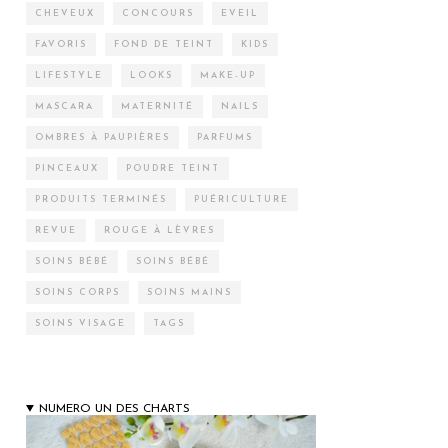
CHEVEUX
CONCOURS
EVEIL
FAVORIS
FOND DE TEINT
KIDS
LIFESTYLE
LOOKS
MAKE-UP
MASCARA
MATERNITÉ
NAILS
OMBRES À PAUPIÈRES
PARFUMS
PINCEAUX
POUDRE TEINT
PRODUITS TERMINÉS
PUÉRICULTURE
REVUE
ROUGE À LÈVRES
SOINS BÉBÉ
SOINS BÉBÉ
SOINS CORPS
SOINS MAINS
SOINS VISAGE
TAGS
NUMERO UN DES CHARTS