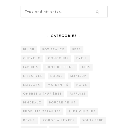
– CATEGORIES –
BLUSH
BOX BEAUTÉ
BÉBÉ
CHEVEUX
CONCOURS
EVEIL
FAVORIS
FOND DE TEINT
KIDS
LIFESTYLE
LOOKS
MAKE-UP
MASCARA
MATERNITÉ
NAILS
OMBRES À PAUPIÈRES
PARFUMS
PINCEAUX
POUDRE TEINT
PRODUITS TERMINÉS
PUÉRICULTURE
REVUE
ROUGE À LÈVRES
SOINS BÉBÉ