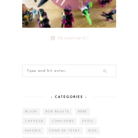
Me suivre sur IG !
– CATEGORIES –
BLUSH
BOX BEAUTÉ
BÉBÉ
CHEVEUX
CONCOURS
EVEIL
FAVORIS
FOND DE TEINT
KIDS