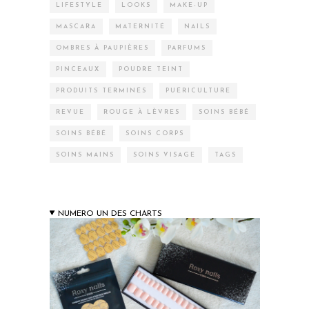
LIFESTYLE
LOOKS
MAKE-UP
MASCARA
MATERNITÉ
NAILS
OMBRES À PAUPIÈRES
PARFUMS
PINCEAUX
POUDRE TEINT
PRODUITS TERMINÉS
PUÉRICULTURE
REVUE
ROUGE À LÈVRES
SOINS BÉBÉ
SOINS BÉBÉ
SOINS CORPS
SOINS MAINS
SOINS VISAGE
TAGS
NUMERO UN DES CHARTS