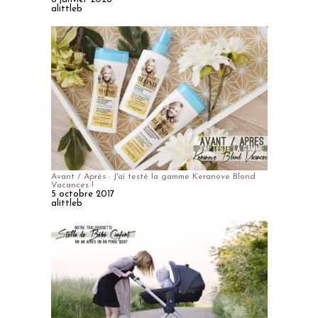
alittleb
Avant / Après : J'ai testé la gamme Keranove Blond
Vacances !
5 octobre 2017
alittleb