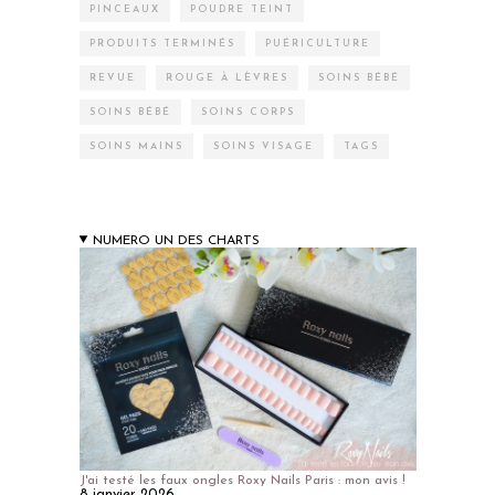
PINCEAUX
POUDRE TEINT
PRODUITS TERMINÉS
PUÉRICULTURE
REVUE
ROUGE À LÈVRES
SOINS BÉBÉ
SOINS BÉBÉ
SOINS CORPS
SOINS MAINS
SOINS VISAGE
TAGS
NUMERO UN DES CHARTS
J'ai testé les faux ongles Roxy Nails Paris : mon avis !
8 janvier 2026