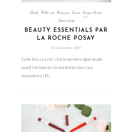
Blush
Make-up
Mascara
Revue
Rouge à lèvres
,
,
,
,
,
Soins visage
BEAUTY ESSENTIALS PAR
LA ROCHE POSAY
24 décembre 2019
Cette fois ça y est, c’est la dernière ligne droite
avant l’arrivée du Grand Barbu dans nos
chaumières ! Et…