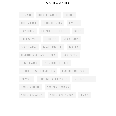
– CATEGORIES –
BLUSH
BOX BEAUTÉ
BÉBÉ
CHEVEUX
CONCOURS
EVEIL
FAVORIS
FOND DE TEINT
KIDS
LIFESTYLE
LOOKS
MAKE-UP
MASCARA
MATERNITÉ
NAILS
OMBRES À PAUPIÈRES
PARFUMS
PINCEAUX
POUDRE TEINT
PRODUITS TERMINÉS
PUÉRICULTURE
REVUE
ROUGE À LÈVRES
SOINS BÉBÉ
SOINS BÉBÉ
SOINS CORPS
SOINS MAINS
SOINS VISAGE
TAGS