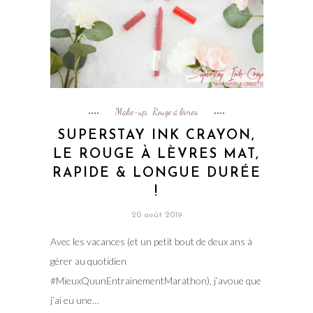
Make-up
Rouge à lèvres
,
SUPERSTAY INK CRAYON,
LE ROUGE À LÈVRES MAT,
RAPIDE & LONGUE DURÉE
!
20 août 2019
Avec les vacances (et un petit bout de deux ans à
gérer au quotidien
#MieuxQuunEntrainementMarathon), j’avoue que
j’ai eu une…