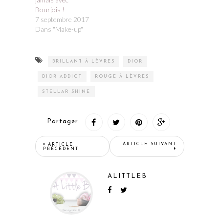
Bourjois !
7 septembre 2017
Dans "Make-up"
BRILLANT À LÈVRES
DIOR
DIOR ADDICT
ROUGE À LÈVRES
STELLAR SHINE
Partager:
ARTICLE SUIVANT
ARTICLE
PRÉCÉDENT
ALITTLEB