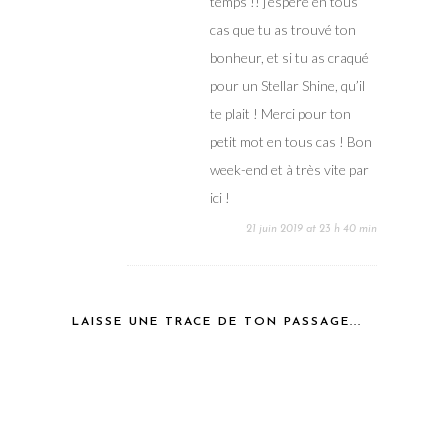
temps !! j’espère en tous
cas que tu as trouvé ton
bonheur, et si tu as craqué
pour un Stellar Shine, qu’il
te plait ! Merci pour ton
petit mot en tous cas ! Bon
week-end et à très vite par
ici !
21 juin 2019 at 23 h 40 min
LAISSE UNE TRACE DE TON PASSAGE...