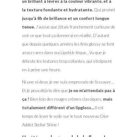
un brillant à lèvres à la couleur vibrante, et à
la texture fondante et hydratante.
Qui promet
jusqu’à 8h de brillance et un confort longue
tenue.
J’avoue que j’étais franchement curieuse de
voir ce que tout ça donnerai en réalité. D’autant
que depuis quelques années les finis glossy se font
assez rares dans ma Lipstick-tèque…Vu que je
déteste les textures trop collantes, qui s’éclipsent
en à peine une heure.
Ni une ni deux, je me suis empressée de l’essayer…
Et je peux déjà te dire que
je ne m’attendais pas à
ça !
Bien loin des rouges crèmes classiques,
mais
totalement différent d’un lipgloss…
Il est
temps de lever le voile sur le tout nouveau Dior
Addict Stellar Shine !