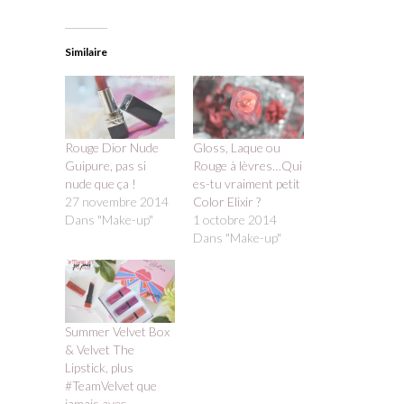
Similaire
Rouge Dior Nude
Gloss, Laque ou
Guipure, pas si
Rouge à lèvres…Qui
nude que ça !
es-tu vraiment petit
27 novembre 2014
Color Elixir ?
Dans "Make-up"
1 octobre 2014
Dans "Make-up"
Summer Velvet Box
& Velvet The
Lipstick, plus
#TeamVelvet que
jamais avec