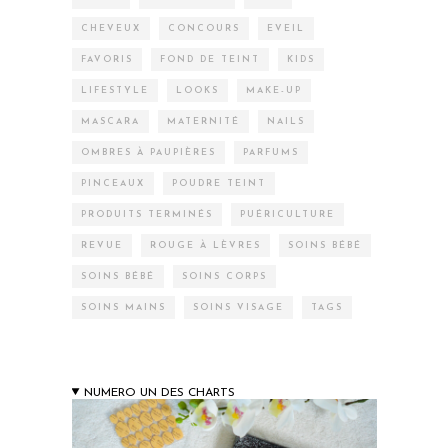
CHEVEUX
CONCOURS
EVEIL
FAVORIS
FOND DE TEINT
KIDS
LIFESTYLE
LOOKS
MAKE-UP
MASCARA
MATERNITÉ
NAILS
OMBRES À PAUPIÈRES
PARFUMS
PINCEAUX
POUDRE TEINT
PRODUITS TERMINÉS
PUÉRICULTURE
REVUE
ROUGE À LÈVRES
SOINS BÉBÉ
SOINS BÉBÉ
SOINS CORPS
SOINS MAINS
SOINS VISAGE
TAGS
NUMERO UN DES CHARTS