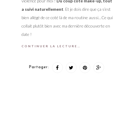
violence pour moi !
Du coup coté make-up, tout
a suivi naturellement
. Et je dois dire que ça s’est
bien allégé de ce coté là de ma routine aussi…Ce qui
collait plutôt bien avec ma dernière découverte en
date !
CONTINUER LA LECTURE…
Partager: