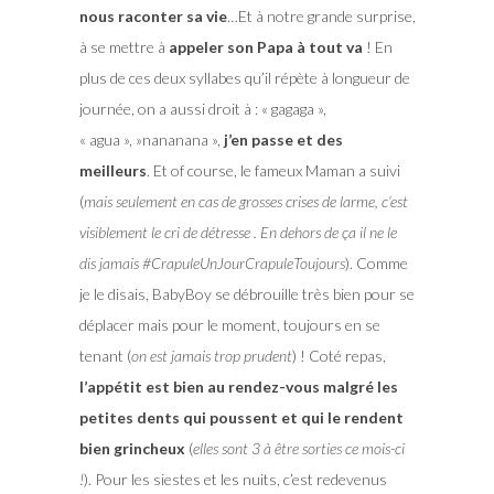
nous raconter sa vie
…Et à notre grande surprise,
à se mettre à
appeler son Papa à tout va
! En
plus de ces deux syllabes qu’il répète à longueur de
journée, on a aussi droit à : « gagaga »,
« agua », »nananana »,
j’en passe et des
meilleurs
. Et of course, le fameux Maman a suivi
(
mais seulement en cas de grosses crises de larme, c’est
visiblement le cri de détresse . En dehors de ça il ne le
dis jamais #CrapuleUnJourCrapuleToujours
). Comme
je le disais, BabyBoy se débrouille très bien pour se
déplacer mais pour le moment, toujours en se
tenant (
on est jamais trop prudent
) ! Coté repas,
l’appétit est bien au rendez-vous malgré les
petites dents qui poussent et qui le rendent
bien grincheux
(
elles sont 3 à être sorties ce mois-ci
!
). Pour les siestes et les nuits, c’est redevenus