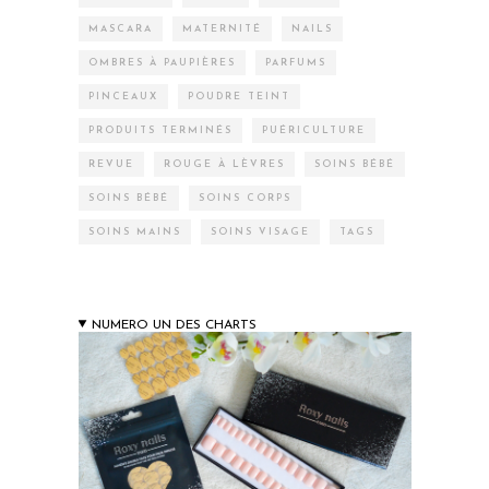
MASCARA
MATERNITÉ
NAILS
OMBRES À PAUPIÈRES
PARFUMS
PINCEAUX
POUDRE TEINT
PRODUITS TERMINÉS
PUÉRICULTURE
REVUE
ROUGE À LÈVRES
SOINS BÉBÉ
SOINS BÉBÉ
SOINS CORPS
SOINS MAINS
SOINS VISAGE
TAGS
NUMERO UN DES CHARTS