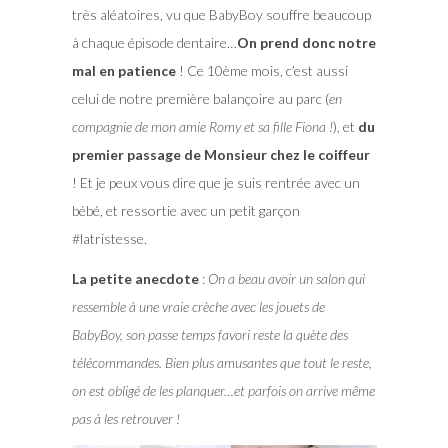
très aléatoires, vu que BabyBoy souffre beaucoup
à chaque épisode dentaire…
On prend donc notre
mal en patience
! Ce 10ème mois, c’est aussi
celui de notre première balançoire au parc (
en
compagnie de mon amie Romy et sa fille Fiona !
), et
du
premier passage de Monsieur chez le coiffeur
! Et je peux vous dire que je suis rentrée avec un
bébé, et ressortie avec un petit garçon
#latristesse.
La petite anecdote
:
On a beau avoir un salon qui
ressemble à une vraie crèche avec les jouets de
BabyBoy, son passe temps favori reste la quète des
télécommandes. Bien plus amusantes que tout le reste,
on est obligé de les planquer…et parfois on arrive même
pas à les retrouver !