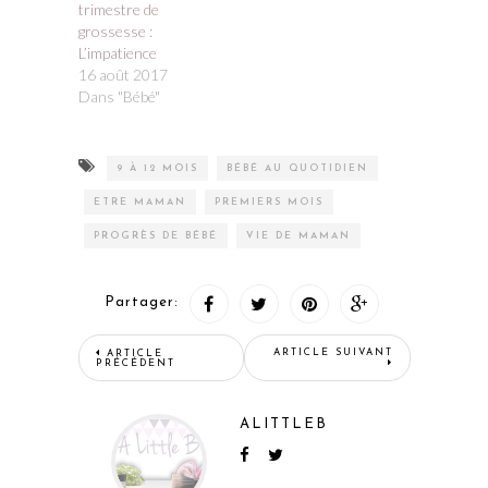
trimestre de
grossesse :
L’impatience
16 août 2017
Dans "Bébé"
9 À 12 MOIS
BÉBÉ AU QUOTIDIEN
ETRE MAMAN
PREMIERS MOIS
PROGRÈS DE BÉBÉ
VIE DE MAMAN
Partager:
ARTICLE SUIVANT
ARTICLE
PRÉCÉDENT
ALITTLEB