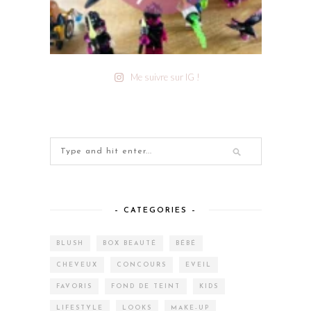
Me suivre sur IG !
– CATEGORIES –
BLUSH
BOX BEAUTÉ
BÉBÉ
CHEVEUX
CONCOURS
EVEIL
FAVORIS
FOND DE TEINT
KIDS
LIFESTYLE
LOOKS
MAKE-UP