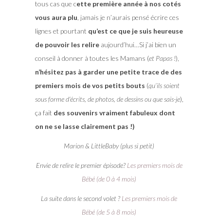
tous cas que c
ette première année à nos cotés
vous aura plu
, jamais je n’aurais pensé écrire ces
lignes et pourtant
qu’est ce que je suis heureuse
de pouvoir les relire
aujourd’hui…Si j’ai bien un
conseil à donner à toutes les Mamans (
et Papas !
),
n’hésitez pas à garder une petite trace de des
premiers mois de vos petits bouts
(
qu’ils soient
sous forme d’écrits, de photos, de dessins ou que sais-je
),
ça fait
des souvenirs vraiment fabuleux dont
on ne se lasse clairement pas !)
Marion & LittleBaby (plus si petit)
Envie de relire le premier épisode?
Les premiers mois de
Bébé (de 0 à 4 mois)
La suite dans le second volet ?
Les premiers mois de
Bébé (de 5 à 8 mois)