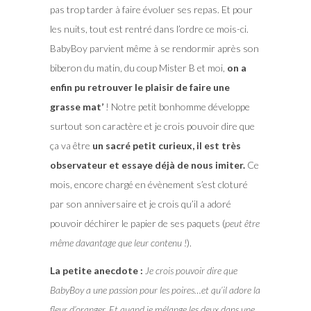
pas trop tarder à faire évoluer ses repas. Et pour
les nuits, tout est rentré dans l’ordre ce mois-ci.
BabyBoy parvient même à se rendormir après son
biberon du matin, du coup Mister B et moi,
on a
enfin pu retrouver le plaisir de faire une
grasse mat’
! Notre petit bonhomme développe
surtout son caractère et je crois pouvoir dire que
ça va être
un sacré petit curieux, il est très
observateur et essaye déjà de nous imiter.
Ce
mois, encore chargé en évènement s’est cloturé
par son anniversaire et je crois qu’il a adoré
pouvoir déchirer le papier de ses paquets (
peut être
même davantage que leur contenu !
).
La petite anecdote :
Je crois pouvoir dire que
BabyBoy a une passion pour les poires…et qu’il adore la
fleur d’oranger. Et quand je mélange les deux dans une