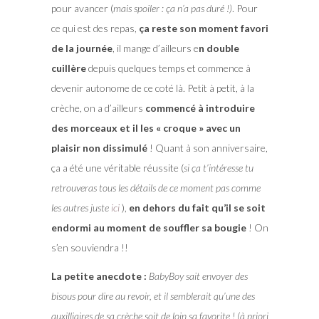
pour avancer (
mais spoiler : ça n’a pas duré !)
. Pour
ce qui est des repas,
ça reste son moment favori
de la journée
, il mange d’ailleurs e
n double
cuillère
depuis quelques temps et commence à
devenir autonome de ce coté là. Petit à petit, à la
crèche, on a d’ailleurs
commencé à introduire
des morceaux et il les « croque » avec un
plaisir non dissimulé
! Quant à son anniversaire,
ça a été une véritable réussite (
si ça t’intéresse tu
retrouveras tous les détails de ce moment pas comme
les autres juste
ici
),
en dehors du fait qu’il se soit
endormi au moment de souffler sa bougie
! On
s’en souviendra !!
La petite anecdote :
BabyBoy sait envoyer des
bisous pour dire au revoir, et il semblerait qu’une des
auxilliaires de sa crèche soit de loin sa favorite ! (à priori