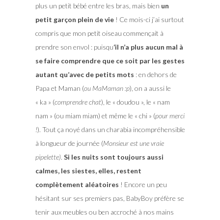
plus un petit bébé entre les bras, mais bien
un
petit garçon plein de vie
! Ce mois-ci j’ai surtout
compris que mon petit oiseau commençait à
prendre son envol : puisqu
‘il n’a plus aucun mal à
se faire comprendre que ce soit par les gestes
autant qu’avec de petits mots
: en dehors de
Papa et Maman (
ou MaMaman :p
), on a aussi le
« ka » (
comprendre chat
), le « doudou », le « nam
nam » (ou miam miam) et même le « chi » (
pour merci
!
). Tout ça noyé dans un charabia incompréhensible
à longueur de journée (
Monsieur est une vraie
pipelette)
.
Si les nuits sont toujours aussi
calmes, les siestes, elles, restent
complètement aléatoires
! Encore un peu
hésitant sur ses premiers pas, BabyBoy préfère se
tenir aux meubles ou ben accroché à nos mains