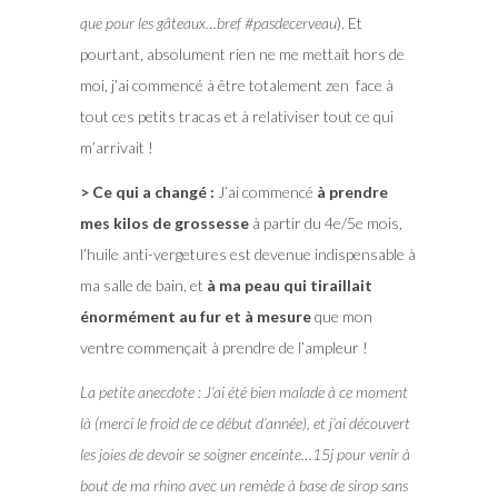
que pour les gâteaux…bref #pasdecerveau
). Et
pourtant, absolument rien ne me mettait hors de
moi, j’ai commencé à être totalement zen face à
tout ces petits tracas et à relativiser tout ce qui
m’arrivait !
> Ce qui a changé :
J’ai commencé
à prendre
mes kilos de grossesse
à partir du 4e/5e mois,
l’huile anti-vergetures est devenue indispensable à
ma salle de bain, et
à ma peau qui tiraillait
énormément au fur et à mesure
que mon
ventre commençait à prendre de l’ampleur !
La petite anecdote :
J’ai été bien malade à ce moment
là (merci le froid de ce début d’année), et j’ai découvert
les joies de devoir se soigner enceinte…15j pour venir à
bout de ma rhino avec un remède à base de sirop sans