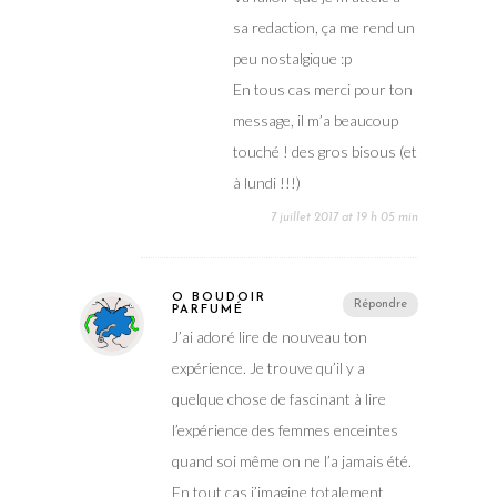
sa redaction, ça me rend un
peu nostalgique :p
En tous cas merci pour ton
message, il m’a beaucoup
touché ! des gros bisous (et
à lundi !!!)
7 juillet 2017 at 19 h 05 min
Ô BOUDOIR
Répondre
PARFUMÉ
J’ai adoré lire de nouveau ton
expérience. Je trouve qu’il y a
quelque chose de fascinant à lire
l’expérience des femmes enceintes
quand soi même on ne l’a jamais été.
En tout cas j’imagine totalement