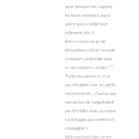
pour pouvoir me rappeler
les bons moments aussi,
parce qu’on oublie tout
tellement vite !).
Bon en tous cas je me
demandais si j’étais la seule
à trouver ça étrange mais
tu me rassures un peu ^^
Purée ma pauvre tu n’as
pas été gâtée avec les petits
inconvénients…J’avoue que
mes prises de sang étaient
pas terribles mais au moins
j’ai échappé aux vomitos et
compagnie :/
Mais oui c’est clair, on en