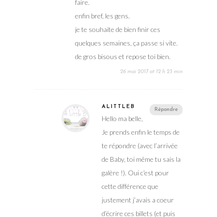
faire.
enfin bref, les gens.
je te souhaite de bien finir ces
quelques semaines, ça passe si vite.
de gros bisous et repose toi bien.
26 mai 2017 at 12 h 23 min
ALITTLEB
Répondre
Hello ma belle,
Je prends enfin le temps de
te répondre (avec l’arrivée
de Baby, toi même tu sais la
galère !). Oui c’est pour
cette différence que
justement j’avais a coeur
d’écrire ces billets (et puis