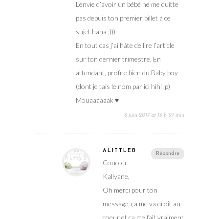
L’envie d’avoir un bébé ne me quitte
pas depuis ton premier billet à ce
sujet haha ;)))
En tout cas j’ai hâte de lire l’article
sur ton dernier trimestre. En
attendant, profite bien du Baby boy
(dont je tais le nom par ici hihi ;p)
Mouaaaaaak ♥
6 juin 2017 at 13 h 59 min
ALITTLEB
Répondre
Coucou
Kallyane,
Oh merci pour ton
message, ça me va droit au
coeur et ça me fait vraiment