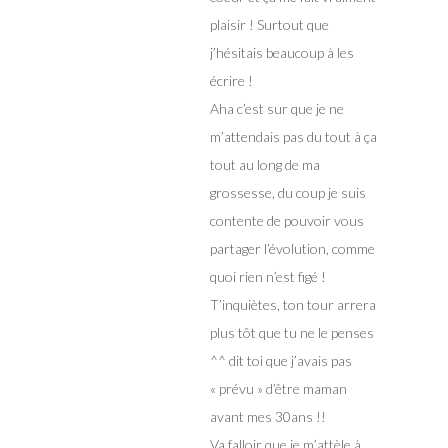
plaisir ! Surtout que
j’hésitais beaucoup à les
écrire !
Aha c’est sur que je ne
m’attendais pas du tout à ça
tout au long de ma
grossesse, du coup je suis
contente de pouvoir vous
partager l’évolution, comme
quoi rien n’est figé !
T’inquiètes, ton tour arrera
plus tôt que tu ne le penses
^^ dit toi que j’avais pas
« prévu » d’être maman
avant mes 30ans !!
Va falloir que je m’attèle à