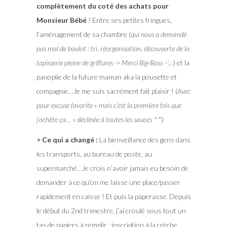
complètement du coté des achats pour
Monsieur Bébé
! Entre ses petites fringues,
l’aménagement de sa chambre (
qui nous a demandé
pas mal de boulot : tri, réorganisation, découverte de la
tapisserie pleine de griffures -> Merci Big-Boss –‘…
) et la
panoplie de la future maman aka la pousette et
compagnie…Je me suis sacrément fait plaisir ! (
Avec
pour excuse favorite « mais c’est la première fois que
j’achète ça… » déclinée à toutes les sauces ^^
)
> Ce qui a changé :
La bienveillance des gens dans
les transports, au bureau de poste, au
supermarché…Je crois n’avoir jamais eu besoin de
demander à ce qu’on me laisse une place/passer
rapidement en caisse ! Et puis la paperasse. Depuis
le début du 2nd trimestre, j’ai croulé sous tout un
tas de papiers à remplir : inscription à la crèche,