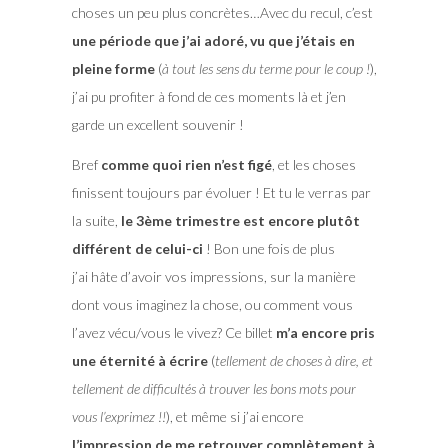
choses un peu plus concrètes…Avec du recul, c’est
une période que j’ai adoré, vu que j’étais en
pleine forme
(
à tout les sens du terme pour le coup !
),
j’ai pu profiter à fond de ces moments là et j’en
garde un excellent souvenir !
Bref
comme quoi rien n’est figé
, et les choses
finissent toujours par évoluer ! Et tu le verras par
la suite,
le 3ème trimestre est encore plutôt
différent de celui-ci
! Bon une fois de plus
j’ai hâte d’avoir vos impressions, sur la manière
dont vous imaginez la chose, ou comment vous
l’avez vécu/vous le vivez? Ce billet
m’a encore pris
une éternité à écrire
(
tellement de choses à dire, et
tellement de difficultés à trouver les bons mots pour
vous l’exprimez !!
), et même si j’ai encore
l’impression de me retrouver complètement à