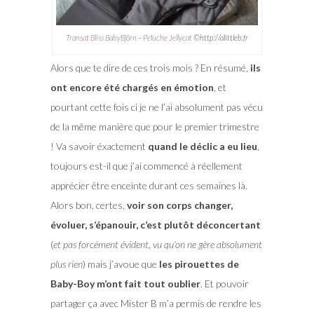
Transat Bliss BabyBjörn
–
Peluche Jellycat
©http://alittleb.fr
Alors que te dire de ces trois mois ? En résumé,
ils
ont encore été chargés en émotion
, et
pourtant cette fois ci je ne l’ai absolument pas vécu
de la même manière que pour le premier trimestre
! Va savoir éxactement
quand le déclic a eu lieu
,
toujours est-il que j’ai commencé à réellement
apprécier être enceinte durant ces semaines là.
Alors bon, certes,
voir son corps changer,
évoluer, s’épanouir, c’est plutôt déconcertant
(
et pas forcément évident, vu qu’on ne gère absolument
plus rien
) mais j’avoue que
les pirouettes de
Baby-Boy m’ont fait tout oublier
. Et pouvoir
partager ça avec Mister B m’a permis de rendre les