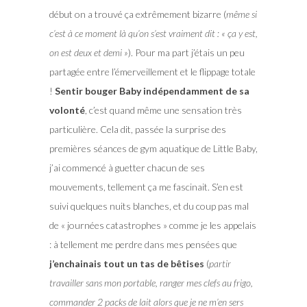
début on a trouvé ça extrêmement bizarre (
même si
c’est à ce moment là qu’on s’est vraiment dit : « ça y est,
on est deux et demi »
). Pour ma part j’étais un peu
partagée entre l’émerveillement et le flippage totale
!
Sentir bouger Baby indépendamment de sa
volonté
, c’est quand même une sensation très
particulière. Cela dit, passée la surprise des
premières séances de gym aquatique de Little Baby,
j’ai commencé à guetter chacun de ses
mouvements, tellement ça me fascinait. S’en est
suivi quelques nuits blanches, et du coup pas mal
de « journées catastrophes » comme je les appelais
: à tellement me perdre dans mes pensées que
j’enchainais tout un tas de bêtises
(
partir
travailler sans mon portable, ranger mes clefs au frigo,
commander 2 packs de lait alors que je ne m’en sers