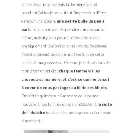
passé des choses depuis la dernière fois, et
pourtant j’ai toujours autant l’impression d’être
dans un vrai cocon,
une petite bulle un peu à
part
. Tu vas pouvoir t’en rendre compte par toi
même, mais il y a eu pas mal d’évolution tant
physiquement (
oui bah ça on s’en doute, forçément
#pointbaleineau
), que dans ma tête lors de cette
partie de ma grossesse. Comme je le disais lors de
mon premier article :
chaque femme vit les
choses à sa manière, et c’est ce qui me tenait
à coeur de vous partager au fil de ces billets
.
On s’était quittés sur l’annonce de la bonne
nouvelle à nos familles et nos ami(e)s.Voilà
la suite
de l’histoire
(
ou du moins, de ce qui en est écrit pour
le moment
)…