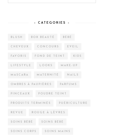
– CATEGORIES –
BLUSH
BOX BEAUTÉ
BÉBÉ
CHEVEUX
CONCOURS
EVEIL
FAVORIS
FOND DE TEINT
KIDS
LIFESTYLE
LOOKS
MAKE-UP
MASCARA
MATERNITÉ
NAILS
OMBRES À PAUPIÈRES
PARFUMS
PINCEAUX
POUDRE TEINT
PRODUITS TERMINÉS
PUÉRICULTURE
REVUE
ROUGE À LÈVRES
SOINS BÉBÉ
SOINS BÉBÉ
SOINS CORPS
SOINS MAINS