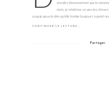
annales (
heureusement que la naissanc
mois, je relativise un peu les choses 
coup je peux te dire qu’elle tombe toujours à point n
CONTINUER LA LECTURE…
Partager: