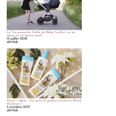
Le Trio-pousette Stella de Bébé Confort, un an
après on en pense quoi?
13 juillet 2018
alittleb
Avant / Après : J'ai testé la gamme Keranove Blond
Vacances !
5 octobre 2017
alittleb