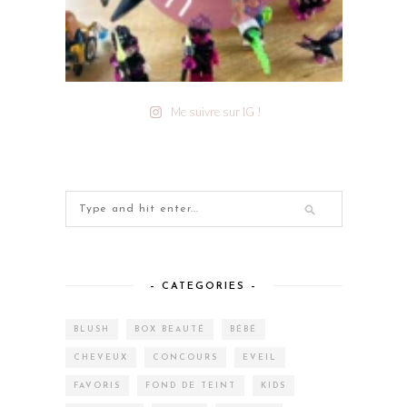
Me suivre sur IG !
– CATEGORIES –
BLUSH
BOX BEAUTÉ
BÉBÉ
CHEVEUX
CONCOURS
EVEIL
FAVORIS
FOND DE TEINT
KIDS