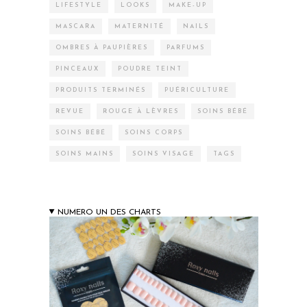
LIFESTYLE
LOOKS
MAKE-UP
MASCARA
MATERNITÉ
NAILS
OMBRES À PAUPIÈRES
PARFUMS
PINCEAUX
POUDRE TEINT
PRODUITS TERMINÉS
PUÉRICULTURE
REVUE
ROUGE À LÈVRES
SOINS BÉBÉ
SOINS BÉBÉ
SOINS CORPS
SOINS MAINS
SOINS VISAGE
TAGS
NUMERO UN DES CHARTS