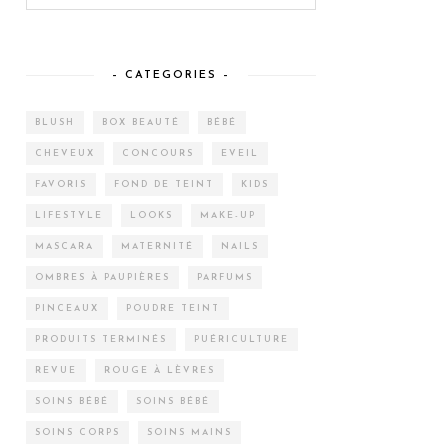
– CATEGORIES –
BLUSH
BOX BEAUTÉ
BÉBÉ
CHEVEUX
CONCOURS
EVEIL
FAVORIS
FOND DE TEINT
KIDS
LIFESTYLE
LOOKS
MAKE-UP
MASCARA
MATERNITÉ
NAILS
OMBRES À PAUPIÈRES
PARFUMS
PINCEAUX
POUDRE TEINT
PRODUITS TERMINÉS
PUÉRICULTURE
REVUE
ROUGE À LÈVRES
SOINS BÉBÉ
SOINS BÉBÉ
SOINS CORPS
SOINS MAINS