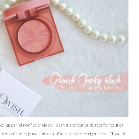
up par ici non? Je crois qu’il était grand temps de rectifier tout ça !
n présente, je me suis dis qu’on allait vite corriger le tir ! Eh oui, le