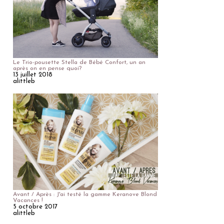
Le Trio-pousette Stella de Bébé Confort, un an
après on en pense quoi?
13 juillet 2018
alittleb
Avant / Après : J'ai testé la gamme Keranove Blond
Vacances !
5 octobre 2017
alittleb