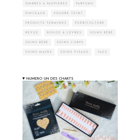
OMBRES À PAUPIÈRES
PARFUMS
PINCEAUX
POUDRE TEINT
PRODUITS TERMINÉS
PUÉRICULTURE
REVUE
ROUGE À LÈVRES
SOINS BÉBÉ
SOINS BÉBÉ
SOINS CORPS
SOINS MAINS
SOINS VISAGE
TAGS
NUMERO UN DES CHARTS