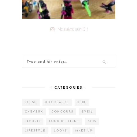
Me suivre sur IG !
– CATEGORIES –
BLUSH
BOX BEAUTÉ
BÉBÉ
CHEVEUX
CONCOURS
EVEIL
FAVORIS
FOND DE TEINT
KIDS
LIFESTYLE
LOOKS
MAKE-UP