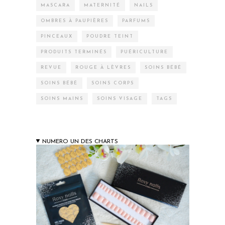
MASCARA
MATERNITÉ
NAILS
OMBRES À PAUPIÈRES
PARFUMS
PINCEAUX
POUDRE TEINT
PRODUITS TERMINÉS
PUÉRICULTURE
REVUE
ROUGE À LÈVRES
SOINS BÉBÉ
SOINS BÉBÉ
SOINS CORPS
SOINS MAINS
SOINS VISAGE
TAGS
NUMERO UN DES CHARTS