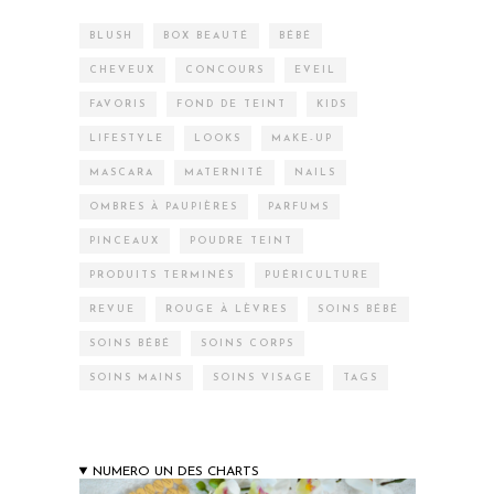
BLUSH
BOX BEAUTÉ
BÉBÉ
CHEVEUX
CONCOURS
EVEIL
FAVORIS
FOND DE TEINT
KIDS
LIFESTYLE
LOOKS
MAKE-UP
MASCARA
MATERNITÉ
NAILS
OMBRES À PAUPIÈRES
PARFUMS
PINCEAUX
POUDRE TEINT
PRODUITS TERMINÉS
PUÉRICULTURE
REVUE
ROUGE À LÈVRES
SOINS BÉBÉ
SOINS BÉBÉ
SOINS CORPS
SOINS MAINS
SOINS VISAGE
TAGS
NUMERO UN DES CHARTS