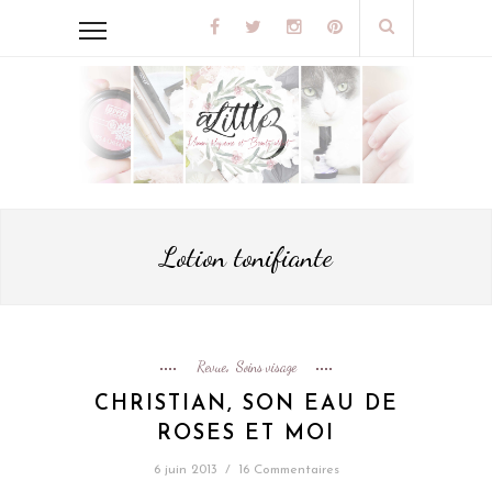
Lotion tonifiante
Revue
Soins visage
,
CHRISTIAN, SON EAU DE
ROSES ET MOI
6 juin 2013
/
16 Commentaires