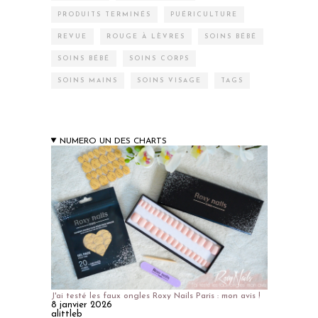
PRODUITS TERMINÉS
PUÉRICULTURE
REVUE
ROUGE À LÈVRES
SOINS BÉBÉ
SOINS BÉBÉ
SOINS CORPS
SOINS MAINS
SOINS VISAGE
TAGS
NUMERO UN DES CHARTS
J'ai testé les faux ongles Roxy Nails Paris : mon avis !
8 janvier 2026
alittleb