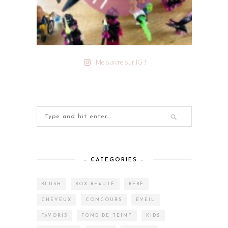
Me suivre sur IG !
– CATEGORIES –
BLUSH
BOX BEAUTÉ
BÉBÉ
CHEVEUX
CONCOURS
EVEIL
FAVORIS
FOND DE TEINT
KIDS