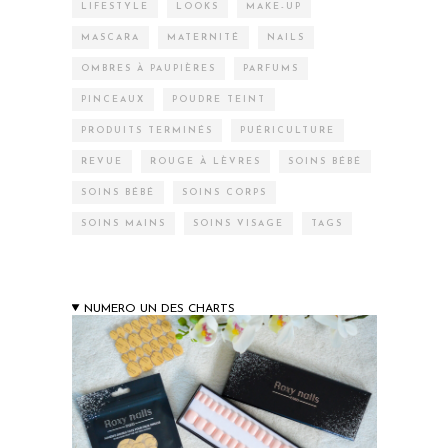
LIFESTYLE
LOOKS
MAKE-UP
MASCARA
MATERNITÉ
NAILS
OMBRES À PAUPIÈRES
PARFUMS
PINCEAUX
POUDRE TEINT
PRODUITS TERMINÉS
PUÉRICULTURE
REVUE
ROUGE À LÈVRES
SOINS BÉBÉ
SOINS BÉBÉ
SOINS CORPS
SOINS MAINS
SOINS VISAGE
TAGS
NUMERO UN DES CHARTS