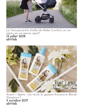
Le Trio-pousette Stella de Bébé Confort, un an
après on en pense quoi?
13 juillet 2018
alittleb
Avant / Après : J'ai testé la gamme Keranove Blond
Vacances !
5 octobre 2017
alittleb