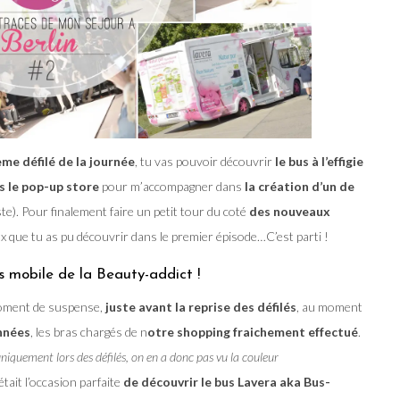
ème défilé de la journée
, tu vas pouvoir découvrir
le bus à l’effigie
s le pop-up store
pour m’accompagner dans
la création d’un de
te). Pour finalement faire un petit tour du coté
des nouveaux
x que tu as pu découvrir dans le premier épisode…C’est parti !
s mobile de la Beauty-addict !
 moment de suspense,
juste avant la reprise des défilés
, au moment
nnées
, les bras chargés de n
otre shopping fraichement effectué
.
niquement lors des défilés, on en a donc pas vu la couleur
c’était l’occasion parfaite
de découvrir le bus Lavera aka Bus-