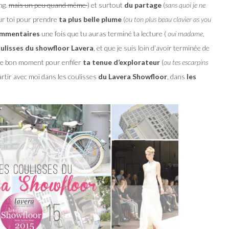
ng.
mais un peu quand même
) et surtout
du partage
(
sans quoi je ne
sur toi pour prendre
ta plus belle plume
(
ou ton plus beau clavier as you
ommentaires
une fois que tu auras terminé ta lecture (
oui madame,
ulisses du showfloor Lavera
, et que je suis loin d’avoir terminée de
nc le bon moment pour enfiler
ta tenue d’explorateur
(
ou tes escarpins
partir avec moi dans les coulisses
du Lavera Showfloor
, dans
les