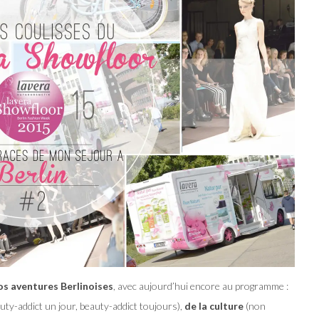
os aventures Berlinoises
, avec aujourd’hui encore au programme :
uty-addict un jour, beauty-addict toujours),
de la culture
(non