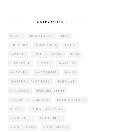
– CATEGORIES –
BLUSH
BOX BEAUTÉ
BÉBÉ
CHEVEUX
CONCOURS
EVEIL
FAVORIS
FOND DE TEINT
KIDS
LIFESTYLE
LOOKS
MAKE-UP
MASCARA
MATERNITÉ
NAILS
OMBRES À PAUPIÈRES
PARFUMS
PINCEAUX
POUDRE TEINT
PRODUITS TERMINÉS
PUÉRICULTURE
REVUE
ROUGE À LÈVRES
SOINS BÉBÉ
SOINS BÉBÉ
SOINS CORPS
SOINS MAINS