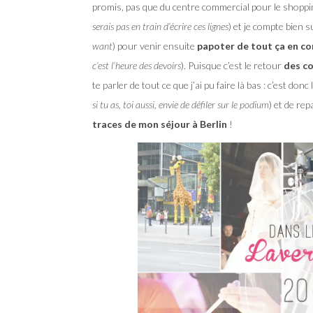
promis, pas que du centre commercial pour le shoppi
serais pas en train d’écrire ces lignes
) et je compte bien 
want
) pour venir ensuite
papoter de tout ça en c
c’est l’heure des devoirs
). Puisque c’est le retour
des co
te parler de tout ce que j’ai pu faire là bas : c’est do
si tu as, toi aussi, envie de défiler sur le podium
) et de re
traces de mon séjour à Berlin
!