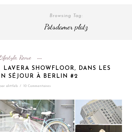
Browsing Tag:
Potsdamer platz
Lifestyle
Revue
,
U LAVERA SHOWFLOOR, DANS LES
N SÉJOUR À BERLIN #2
par
alittleb
/
10 Commentaires