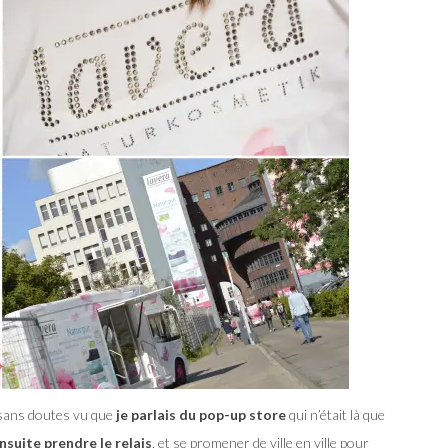
 sans doutes vu que
je parlais du pop-up store
qui n’était là que
ensuite prendre le relais
, et se promener de ville en ville pour