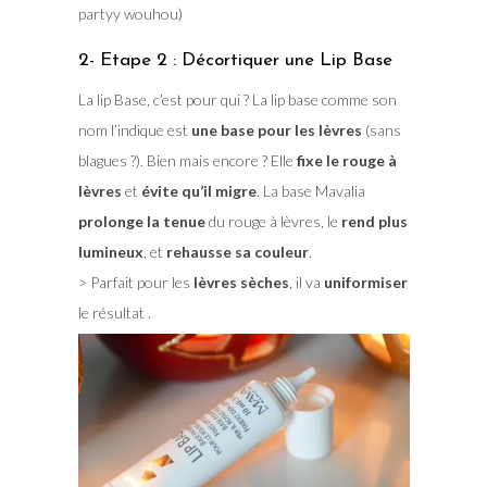
partyy wouhou)
2- Etape 2 : Décortiquer une Lip Base
La lip Base, c’est pour qui ? La lip base comme son
nom l’indique est
une base pour les lèvres
(sans
blagues ?). Bien mais encore ? Elle
fixe le rouge à
lèvres
et
évite qu’il migre
. La base Mavalia
prolonge la tenue
du rouge à lèvres, le
rend plus
lumineux
, et
rehausse sa couleur
.
> Parfait pour les
lèvres sèches
, il va
uniformiser
le résultat .