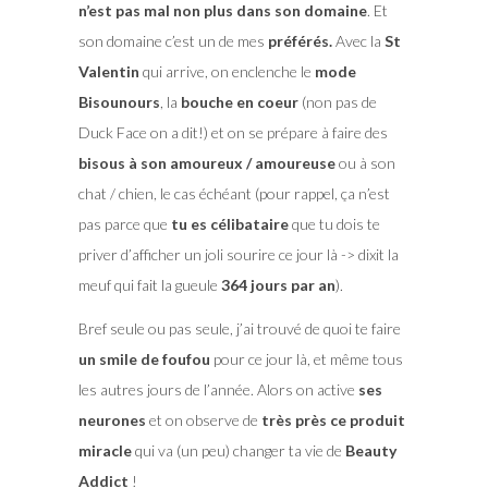
n’est pas mal non plus dans son domaine
. Et
son domaine c’est un de mes
préférés.
Avec la
St
Valentin
qui arrive, on enclenche le
mode
Bisounours
, la
bouche en coeur
(non pas de
Duck Face on a dit!) et on se prépare à faire des
bisous à son amoureux / amoureuse
ou à son
chat / chien, le cas échéant (pour rappel, ça n’est
pas parce que
tu es célibataire
que tu dois te
priver d’afficher un joli sourire ce jour là -> dixit la
meuf qui fait la gueule
364 jours par an
).
Bref seule ou pas seule, j’ai trouvé de quoi te faire
un smile de foufou
pour ce jour là, et même tous
les autres jours de l’année. Alors on active
ses
neurones
et on observe de
très près ce produit
miracle
qui va (un peu) changer ta vie de
Beauty
Addict
!