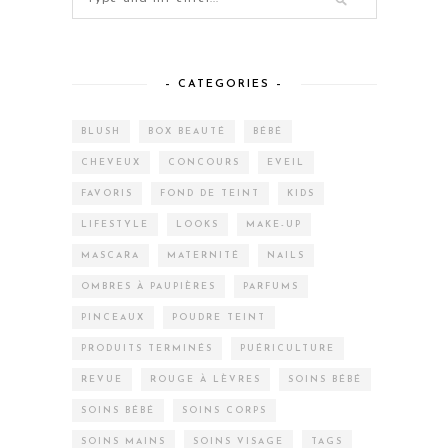
– CATEGORIES –
BLUSH
BOX BEAUTÉ
BÉBÉ
CHEVEUX
CONCOURS
EVEIL
FAVORIS
FOND DE TEINT
KIDS
LIFESTYLE
LOOKS
MAKE-UP
MASCARA
MATERNITÉ
NAILS
OMBRES À PAUPIÈRES
PARFUMS
PINCEAUX
POUDRE TEINT
PRODUITS TERMINÉS
PUÉRICULTURE
REVUE
ROUGE À LÈVRES
SOINS BÉBÉ
SOINS BÉBÉ
SOINS CORPS
SOINS MAINS
SOINS VISAGE
TAGS