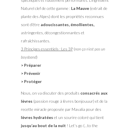
spécifiques et hautement performants. L’ingrédient
Naturel clef de cette gamme :
La Mauve
(extrait de
plante des Alpes) dont les propriétés reconnues
sont d’être
adoucissantes, émollientes,
astringentes, décongestionnantes et
rafraîchissantes.
3 Principes essentiels : Les 3P
(
non ça n’est pas un
boysband
)
> Préparer
> Prévenir
> Protéger
Nous, on va discuter des produits
consacrés aux
lèvres
(passion rouge à lèvres bonjouuur) et de la
recette miracle proposée par Mavalia pour des
lèvres hydratées
et un sourire coloré qui tient
jusqu’au bout de la nuit
! Let’s go (…to the