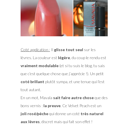
Coté application :
Il
glisse tout seul
sur les
lèvres. La couleur est
légère
, du coup le rendu est
vraiment modulable
(et si tu suis le blog, tu sais
que c’est quelque chose que j’apprécie !). Un petit
coté brillant
plutôt sympa, et une tenue qui l’est
tout autant.
En un mot, Mavala
sait faire autre chose
que des
bons vernis :
la preuve
. Ce Velvet Peach est un
joli rosé/pèche
qui donne un coté
très naturel
aux lèvres
, discret mais qui fait son effet !