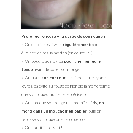
Prolonger encore + la durée de son rouge ?
> On exfolie ses lèvres
régulièrement
pour
éliminer les peaux mortes (en douceur !)
> On poudre ses lèvres
pour une meilleure
tenue
avant de poser son rouge.
> On trace
son contour
des lèvres au crayon à
lèvres, ça évite au rouge de filer (de la même teinte
que son rouge, inutile de le préciser ?)
> On applique son rouge une première fois,
on
mord dans un mouchoir en papier
, puis on
reposse son rouge une seconde fois.
> On souriiiiie ouistiti !