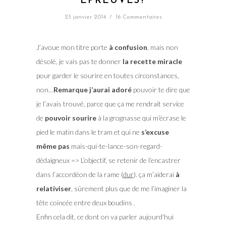
ÉPREUVES?
23 janvier 2014
/
16 Commentaires
J’avoue mon titre porte
à confusion
, mais non
désolé, je vais pas te donner
la recette miracle
pour garder le sourire en toutes circonstances,
non…
Remarque j’aurai adoré
pouvoir te dire que
je l’avais trouvé, parce que ça me rendrait service
de
pouvoir sourire
à la grognasse qui m’écrase le
pied le matin dans le tram et qui ne
s’excuse
même pas
mais-qui-te-lance-son-regard-
dédaigneux => L’objectif, se retenir de l’encastrer
dans l’accordéon de la rame (
dur
). ça m’aiderai
à
relativiser
, sûrement plus que de me l’imaginer la
tête coincée entre deux boudins .
Enfin cela dit, ce dont on va parler aujourd’hui