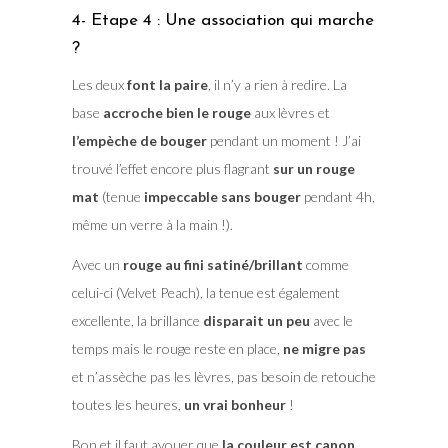
4- Etape 4 : Une association qui marche
?
Les deux
font la paire
, il n’y a rien à redire. La
base
accroche bien le rouge
aux lèvres et
l’empèche de bouger
pendant un moment ! J’ai
trouvé l’effet encore plus flagrant
sur un rouge
mat
(tenue
impeccable sans bouger
pendant 4h,
même un verre à la main !).
Avec un
rouge au fini satiné/brillant
comme
celui-ci (Velvet Peach), la tenue est également
excellente, la brillance
disparait un peu
avec le
temps mais le rouge reste en place,
ne migre pas
et n’assèche pas les lèvres, pas besoin de retouche
toutes les heures,
un vrai bonheur
!
Bon et il faut avouer que
la couleur est canon