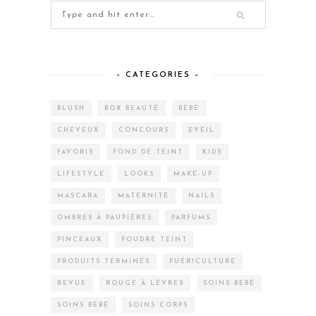
– CATEGORIES –
BLUSH
BOX BEAUTÉ
BÉBÉ
CHEVEUX
CONCOURS
EVEIL
FAVORIS
FOND DE TEINT
KIDS
LIFESTYLE
LOOKS
MAKE-UP
MASCARA
MATERNITÉ
NAILS
OMBRES À PAUPIÈRES
PARFUMS
PINCEAUX
POUDRE TEINT
PRODUITS TERMINÉS
PUÉRICULTURE
REVUE
ROUGE À LÈVRES
SOINS BÉBÉ
SOINS BÉBÉ
SOINS CORPS