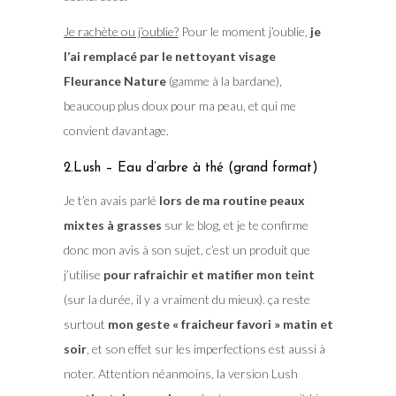
Je rachète ou j’oublie?
Pour le moment j’oublie,
je
l’ai remplacé par le nettoyant visage
Fleurance Nature
(gamme à la bardane),
beaucoup plus doux pour ma peau, et qui me
convient davantage.
2.Lush – Eau d’arbre à thé (grand format)
Je t’en avais parlé
lors de ma routine peaux
mixtes à grasses
sur le blog, et je te confirme
donc mon avis à son sujet, c’est un produit que
j’utilise
pour rafraichir et matifier mon teint
(sur la durée, il y a vraiment du mieux). ça reste
surtout
mon geste « fraicheur favori » matin et
soir
, et son effet sur les imperfections est aussi à
noter. Attention néanmoins, la version Lush