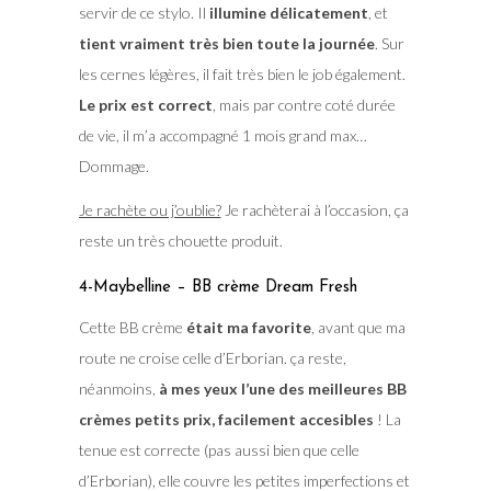
servir de ce stylo. Il
illumine délicatement
, et
tient vraiment très bien toute la journée
. Sur
les cernes légères, il fait très bien le job également.
Le prix est correct
, mais par contre coté durée
de vie, il m’a accompagné 1 mois grand max…
Dommage.
Je rachète ou j’oublie?
Je rachèterai à l’occasion, ça
reste un très chouette produit.
4-Maybelline – BB crème Dream Fresh
Cette BB crème
était ma favorite
, avant que ma
route ne croise celle d’Erborian. ça reste,
néanmoins,
à mes yeux l’une des meilleures BB
crèmes petits prix, facilement accesibles
! La
tenue est correcte (pas aussi bien que celle
d’Erborian), elle couvre les petites imperfections et