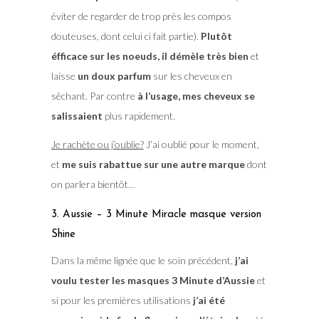
éviter de regarder de trop près les compos
douteuses, dont celui ci fait partie).
Plutôt
éfficace sur les noeuds, il démèle très bien
et
laisse
un doux parfum
sur les cheveux en
sêchant. Par contre
à l’usage, mes cheveux se
salissaient
plus rapidement.
Je rachète ou j’oublie?
J’ai oublié pour le moment,
et
me suis rabattue sur une autre marque
dont
on parlera bientôt…
3. Aussie – 3 Minute Miracle masque version
Shine
Dans la même lignée que le soin précédent,
j’ai
voulu tester les masques 3 Minute d’Aussie
et
si pour les premières utilisations
j’ai été