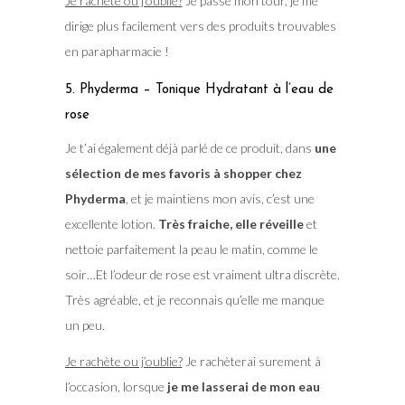
Je rachète ou j’oublie?
Je passe mon tour, je me
dirige plus facilement vers des produits trouvables
en parapharmacie !
5. Phyderma – Tonique Hydratant à l’eau de
rose
Je t’ai également déjà parlé de ce produit, dans
une
sélection de mes favoris à shopper chez
Phyderma
, et je maintiens mon avis, c’est une
excellente lotion.
Très fraiche, elle réveille
et
nettoie parfaitement la peau le matin, comme le
soir…Et l’odeur de rose est vraiment ultra discrète.
Très agréable, et je reconnais qu’elle me manque
un peu.
Je rachète ou j’oublie?
Je rachèterai surement à
l’occasion, lorsque
je me lasserai de mon eau