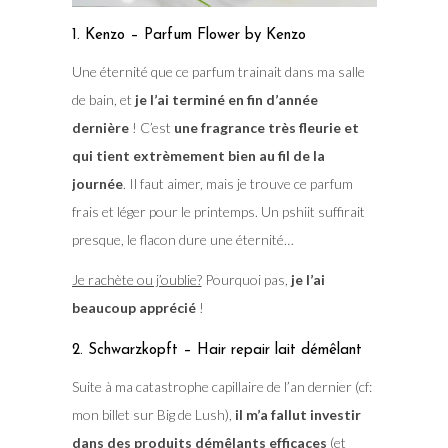
1. Kenzo – Parfum Flower by Kenzo
Une éternité que ce parfum trainait dans ma salle
de bain, et
je l’ai terminé en fin d’année
dernière
! C’est
une fragrance très fleurie et
qui tient extrèmement bien au fil de la
journée
. Il faut aimer, mais je trouve ce parfum
frais et léger pour le printemps. Un pshiit suffirait
presque, le flacon dure une éternité…
Je rachète ou j’oublie?
Pourquoi pas,
je l’ai
beaucoup apprécié
!
2. Schwarzkopft – Hair repair lait démêlant
Suite à ma catastrophe capillaire de l’an dernier (cf:
mon billet sur Big de Lush),
il m’a fallut investir
dans des produits démêlants efficaces
(et