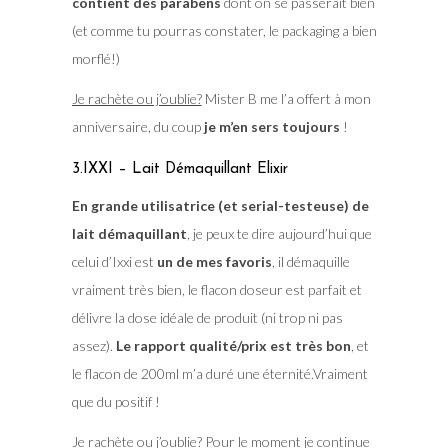
contient des parabens
dont on se passerait bien
(et comme tu pourras constater, le packaging a bien
morflé!)
Je rachète ou j’oublie?
Mister B me l’a offert à mon
anniversaire, du coup
je m’en sers toujours
!
3.IXXI – Lait Démaquillant Elixir
En grande utilisatrice (et serial-testeuse) de
lait démaquillant
, je peux te dire aujourd’hui que
celui d’Ixxi est
un de mes favoris
, il démaquille
vraiment très bien, le flacon doseur est parfait et
délivre la dose idéale de produit (ni trop ni pas
assez).
Le rapport qualité/prix est très bon
, et
le flacon de 200ml m’a duré une éternité.Vraiment
que du positif !
Je rachète ou j’oublie?
Pour le moment je continue