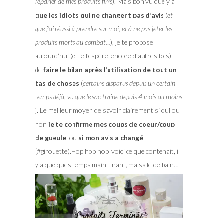
reparler de mes produits finis
). Mais bon vu que y’a
que les idiots qui ne changent pas d’avis
(
et
que j’ai réussi à prendre sur moi, et à ne pas jeter les
produits morts au combat…
), je te propose
aujourd’hui (et je l’espère, encore d’autres fois),
de
faire le bilan après l’utilisation de tout un
tas de choses
(
certains disparus depuis un certain
temps déjà, vu que le sac traine depuis 4 mois
au moins
). Le meilleur moyen de savoir clairement si oui ou
non
je te confirme mes coups de coeur/coup
de gueule
, ou
si mon avis a changé
(#girouette).Hop hop hop, voici ce que contenait, il
y a quelques temps maintenant, ma salle de bain…