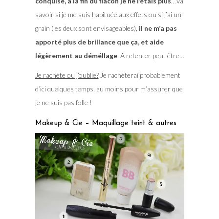
conquise, à la fin du flacon je ne l’étais plus
…Va
savoir si je me suis habituée aux effets ou si j’ai un
grain (les deux sont envisageables),
il ne m’a pas
apporté plus de brillance que ça, et aide
légèrement au déméllage
. A retenter peut être…
Je rachète ou j’oublie?
Je rachèterai probablement
d’ici quelques temps, au moins pour m’assurer que
je ne suis pas folle !
Makeup & Cie – Maquillage teint & autres