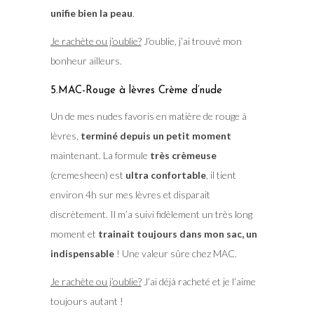
unifie bien la peau
.
Je rachète ou j’oublie?
J’oublie, j’ai trouvé mon
bonheur ailleurs.
5.MAC-Rouge à lèvres Crème d’nude
Un de mes nudes favoris en matière de rouge à
lèvres,
terminé depuis un petit moment
maintenant. La formule
très crèmeuse
(cremesheen) est
ultra confortable
, il tient
environ 4h sur mes lèvres et disparait
discrètement. Il m’a suivi fidèlement un très long
moment et
trainait toujours dans mon sac, un
indispensable
! Une valeur sûre chez MAC.
Je rachète ou j’oublie?
J’ai déjà racheté et je l’aime
toujours autant !