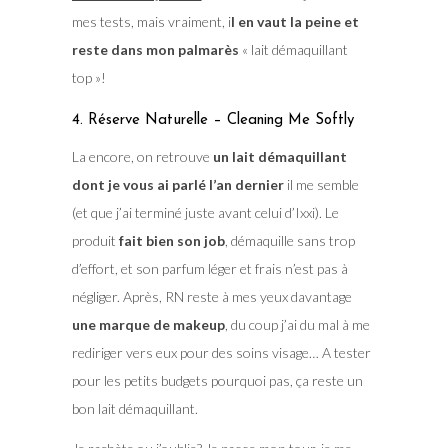
mes tests, mais vraiment, i
l en vaut la peine et
reste dans mon palmarès
« lait démaquillant
top »!
4. Réserve Naturelle – Cleaning Me Softly
La encore, on retrouve
un lait démaquillant
dont je vous ai parlé l’an dernier
il me semble
(et que j’ai terminé juste avant celui d’Ixxi). Le
produit
fait bien son job
, démaquille sans trop
d’effort, et son parfum léger et frais n’est pas à
négliger. Après, RN reste à mes yeux davantage
une marque de makeup
, du coup j’ai du mal à me
rediriger vers eux pour des soins visage… A tester
pour les petits budgets pourquoi pas, ça reste un
bon lait démaquillant.