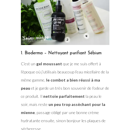
1. Bioderma – Nettoyant purifiant Sébium
C’est un
gel moussant
que je me suis offert à
l’époque où j’utilisais beaucoup l’eau micellaire de la
même gamme,
le combot a bien réussi à ma
peau
et je garde un très bon souvenir de l’odeur de
ce produit. Il
nettoie parfaitement
la peau le
soir, mais reste
un peu trop assèchant pour la
mienne
, passage obligé par une bonne crème
hydratante ensuite, sinon bonjour les plaques de
sécheresse.