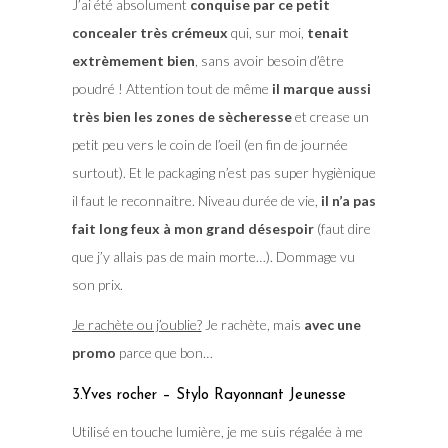
J’ai été absolument
conquise par ce petit
concealer très crémeux
qui, sur moi,
tenait
extrèmement bien
, sans avoir besoin d’être
poudré ! Attention tout de même
il marque aussi
très bien les zones de sècheresse
et crease un
petit peu vers le coin de l’oeil (en fin de journée
surtout). Et le packaging n’est pas super hygiènique
il faut le reconnaitre. Niveau durée de vie,
il n’a pas
fait long feux à mon grand désespoir
(faut dire
que j’y allais pas de main morte…). Dommage vu
son prix.
Je rachète ou j’oublie?
Je rachète, mais
avec une
promo
parce que bon…
3.Yves rocher – Stylo Rayonnant Jeunesse
Utilisé en touche lumière, je me suis régalée à me