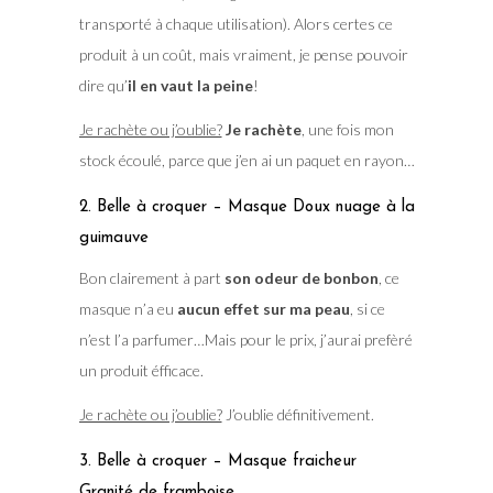
transporté à chaque utilisation). Alors certes ce
produit à un coût, mais vraiment, je pense pouvoir
dire qu’
il en vaut la peine
!
Je rachète ou j’oublie?
Je rachète
, une fois mon
stock écoulé, parce que j’en ai un paquet en rayon…
2. Belle à croquer – Masque Doux nuage à la
guimauve
Bon clairement à part
son odeur de bonbon
, ce
masque n’a eu
aucun effet sur ma peau
, si ce
n’est l’a parfumer…Mais pour le prix, j’aurai prefèré
un produit éfficace.
Je rachète ou j’oublie?
J’oublie définitivement.
3. Belle à croquer – Masque fraicheur
Granité de framboise