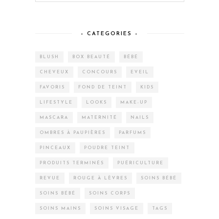
– CATEGORIES –
BLUSH
BOX BEAUTÉ
BÉBÉ
CHEVEUX
CONCOURS
EVEIL
FAVORIS
FOND DE TEINT
KIDS
LIFESTYLE
LOOKS
MAKE-UP
MASCARA
MATERNITÉ
NAILS
OMBRES À PAUPIÈRES
PARFUMS
PINCEAUX
POUDRE TEINT
PRODUITS TERMINÉS
PUÉRICULTURE
REVUE
ROUGE À LÈVRES
SOINS BÉBÉ
SOINS BÉBÉ
SOINS CORPS
SOINS MAINS
SOINS VISAGE
TAGS