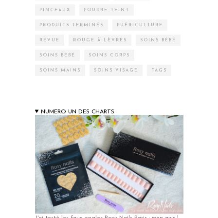
PINCEAUX
POUDRE TEINT
PRODUITS TERMINÉS
PUÉRICULTURE
REVUE
ROUGE À LÈVRES
SOINS BÉBÉ
SOINS BÉBÉ
SOINS CORPS
SOINS MAINS
SOINS VISAGE
TAGS
NUMERO UN DES CHARTS
J'ai testé les faux ongles Roxy Nails Paris : mon avis !