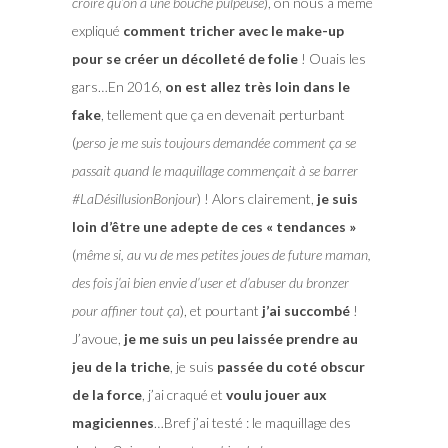
croire qu’on a une bouche pulpeuse
), on nous a même
expliqué
comment tricher avec le make-up
pour se créer un décolleté de folie
! Ouais les
gars…En 2016,
on est allez très loin dans le
fake
, tellement que ça en devenait perturbant
(
perso je me suis toujours demandée comment ça se
passait quand le maquillage commençait à se barrer
#LaDésillusionBonjour
) ! Alors clairement,
je suis
loin d’être une adepte de ces « tendances »
(
même si, au vu de mes petites joues de future maman,
des fois j’ai bien envie d’user et d’abuser du bronzer
pour affiner tout ça
), et pourtant
j’ai succombé
!
J’avoue,
je me suis un peu laissée prendre au
jeu de la triche
, je suis
passée du coté obscur
de la force
, j’ai craqué et
voulu jouer aux
magiciennes
…Bref j’ai testé : le maquillage des