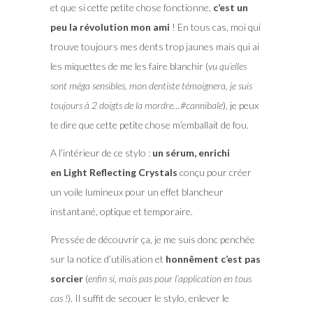
et que si cette petite chose fonctionne,
c’est un
peu la révolution mon ami
! En tous cas, moi qui
trouve toujours mes dents trop jaunes mais qui ai
les miquettes de me les faire blanchir (
vu qu’elles
sont méga sensibles, mon dentiste témoignera, je suis
toujours à 2 doigts de la mordre…#cannibale
), je peux
te dire que cette petite chose m’emballait de fou.
A l’intérieur de ce stylo :
un sérum, enrichi
en Light Reflecting Crystals
conçu pour créer
un voile lumineux pour un effet blancheur
instantané, optique et temporaire.
Pressée de découvrir ça, je me suis donc penchée
sur la notice d’utilisation et
honnêment c’est pas
sorcier
(
enfin si, mais pas pour l’application en tous
cas !
). Il suffit de secouer le stylo, enlever le