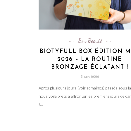
Box Beauté
BIOTYFULL BOX ÉDITION 
2026 – LA ROUTINE
BRONZAGE ÉCLATANT !
3 juin 2026
Après plusieurs jours (voir semaines) passés sous la 
nous voilà prêts à affronter les premiers jours de can
!…