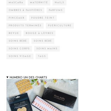
MASCARA
MATERNITÉ
NAILS
OMBRES À PAUPIÈRES
PARFUMS
PINCEAUX
POUDRE TEINT
PRODUITS TERMINÉS
PUÉRICULTURE
REVUE
ROUGE À LÈVRES
SOINS BÉBÉ
SOINS BÉBÉ
SOINS CORPS
SOINS MAINS
SOINS VISAGE
TAGS
NUMERO UN DES CHARTS