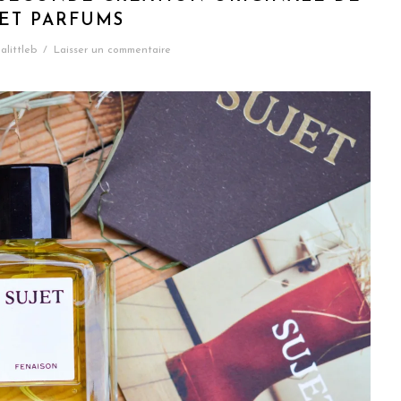
JET PARFUMS
alittleb
/
Laisser un commentaire