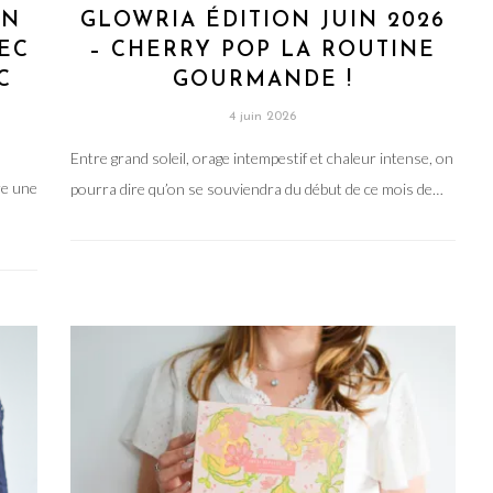
ON
GLOWRIA ÉDITION JUIN 2026
VEC
– CHERRY POP LA ROUTINE
C
GOURMANDE !
4 juin 2026
Entre grand soleil, orage intempestif et chaleur intense, on
re une
pourra dire qu’on se souviendra du début de ce mois de…