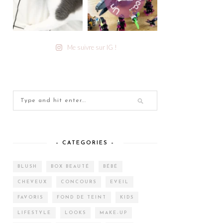
Me suivre sur IG !
– CATEGORIES –
BLUSH
BOX BEAUTÉ
BÉBÉ
CHEVEUX
CONCOURS
EVEIL
FAVORIS
FOND DE TEINT
KIDS
LIFESTYLE
LOOKS
MAKE-UP