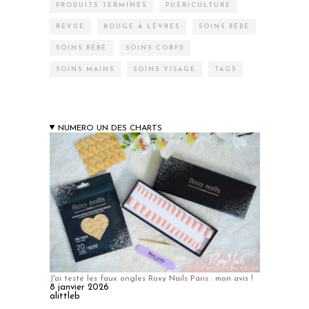
PRODUITS TERMINÉS
PUÉRICULTURE
REVUE
ROUGE À LÈVRES
SOINS BÉBÉ
SOINS BÉBÉ
SOINS CORPS
SOINS MAINS
SOINS VISAGE
TAGS
NUMERO UN DES CHARTS
J'ai testé les faux ongles Roxy Nails Paris : mon avis !
8 janvier 2026
alittleb