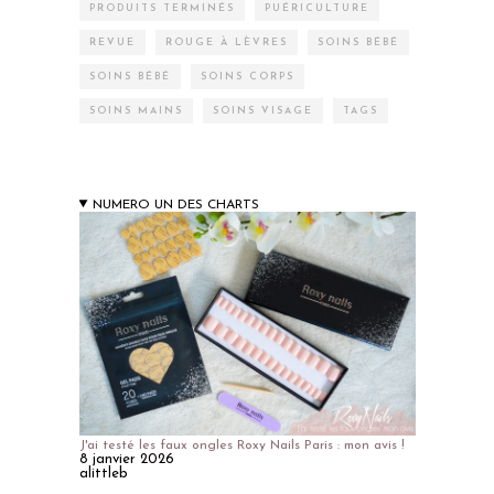
PRODUITS TERMINÉS
PUÉRICULTURE
REVUE
ROUGE À LÈVRES
SOINS BÉBÉ
SOINS BÉBÉ
SOINS CORPS
SOINS MAINS
SOINS VISAGE
TAGS
NUMERO UN DES CHARTS
J'ai testé les faux ongles Roxy Nails Paris : mon avis !
8 janvier 2026
alittleb