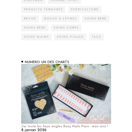
PINCEAUX
POUDRE TEINT
PRODUITS TERMINÉS
PUÉRICULTURE
REVUE
ROUGE À LÈVRES
SOINS BÉBÉ
SOINS BÉBÉ
SOINS CORPS
SOINS MAINS
SOINS VISAGE
TAGS
NUMERO UN DES CHARTS
J'ai testé les faux ongles Roxy Nails Paris : mon avis !
8 janvier 2026