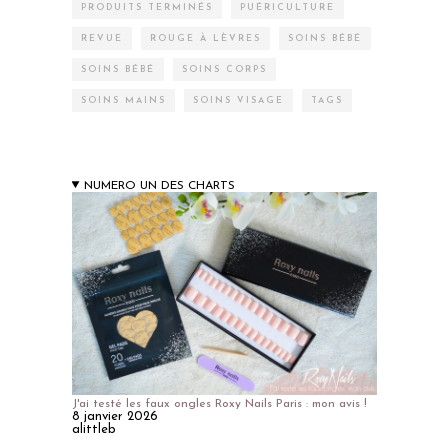
PRODUITS TERMINÉS
PUÉRICULTURE
REVUE
ROUGE À LÈVRES
SOINS BÉBÉ
SOINS BÉBÉ
SOINS CORPS
SOINS MAINS
SOINS VISAGE
TAGS
NUMERO UN DES CHARTS
J'ai testé les faux ongles Roxy Nails Paris : mon avis !
8 janvier 2026
alittleb