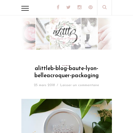
alittleb-blog-baute-lyon-
belleacroquer-packaging
25 mars 2018
/
Laisser un commentaire