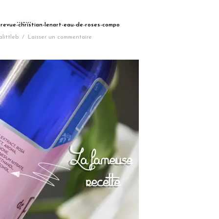
-revue-christian-lenart-eau-de-roses-compo
alittleb
/
Laisser un commentaire