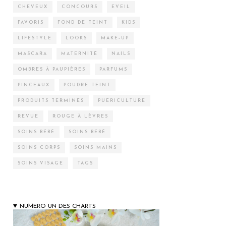
CHEVEUX
CONCOURS
EVEIL
FAVORIS
FOND DE TEINT
KIDS
LIFESTYLE
LOOKS
MAKE-UP
MASCARA
MATERNITÉ
NAILS
OMBRES À PAUPIÈRES
PARFUMS
PINCEAUX
POUDRE TEINT
PRODUITS TERMINÉS
PUÉRICULTURE
REVUE
ROUGE À LÈVRES
SOINS BÉBÉ
SOINS BÉBÉ
SOINS CORPS
SOINS MAINS
SOINS VISAGE
TAGS
NUMERO UN DES CHARTS