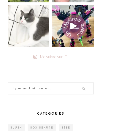
Me suivre sur IG !
– CATEGORIES –
BLUSH
BOX BEAUTÉ
BÉBÉ