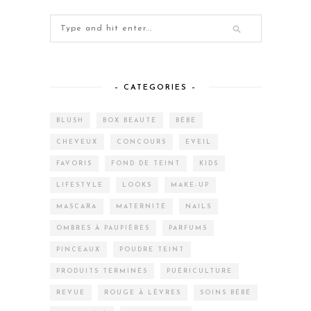
– CATEGORIES –
BLUSH
BOX BEAUTÉ
BÉBÉ
CHEVEUX
CONCOURS
EVEIL
FAVORIS
FOND DE TEINT
KIDS
LIFESTYLE
LOOKS
MAKE-UP
MASCARA
MATERNITÉ
NAILS
OMBRES À PAUPIÈRES
PARFUMS
PINCEAUX
POUDRE TEINT
PRODUITS TERMINÉS
PUÉRICULTURE
REVUE
ROUGE À LÈVRES
SOINS BÉBÉ