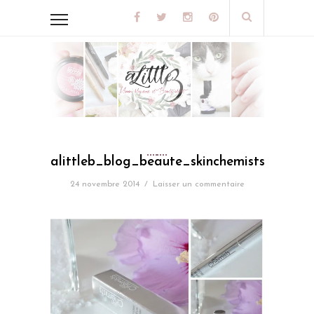
alittleb_blog_beaute_skinchemists_under
24 novembre 2014
/
Laisser un commentaire