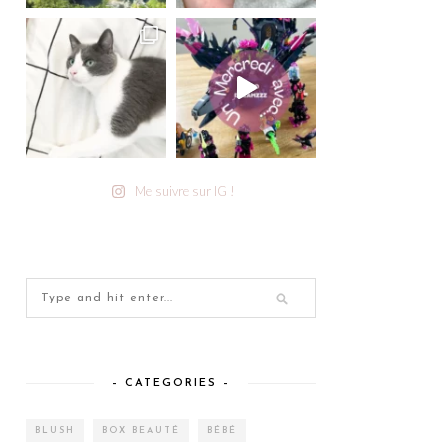
Me suivre sur IG !
– CATEGORIES –
BLUSH
BOX BEAUTÉ
BÉBÉ