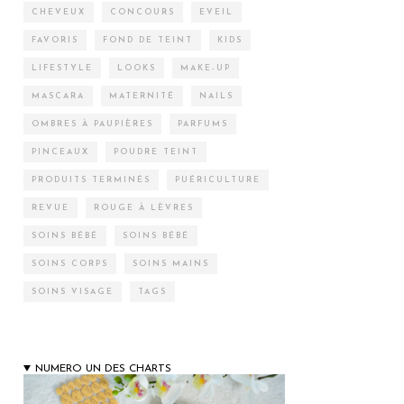
CHEVEUX
CONCOURS
EVEIL
FAVORIS
FOND DE TEINT
KIDS
LIFESTYLE
LOOKS
MAKE-UP
MASCARA
MATERNITÉ
NAILS
OMBRES À PAUPIÈRES
PARFUMS
PINCEAUX
POUDRE TEINT
PRODUITS TERMINÉS
PUÉRICULTURE
REVUE
ROUGE À LÈVRES
SOINS BÉBÉ
SOINS BÉBÉ
SOINS CORPS
SOINS MAINS
SOINS VISAGE
TAGS
NUMERO UN DES CHARTS