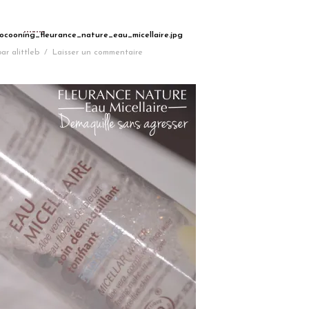
ocooning_fleurance_nature_eau_micellaire.jpg
par
alittleb
/
Laisser un commentaire