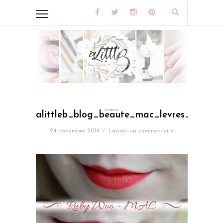
alittleb_blog_beaute_mac_levres_mat_r
24 novembre 2014
/
Laisser un commentaire