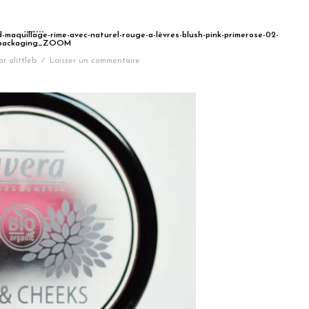
maquillage-rime-avec-naturel-rouge-a-lèvres-blush-pink-primerose-02-
packaging_ZOOM
ar
alittleb
/
Laisser un commentaire