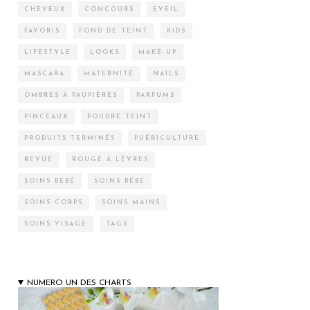
CHEVEUX
CONCOURS
EVEIL
FAVORIS
FOND DE TEINT
KIDS
LIFESTYLE
LOOKS
MAKE-UP
MASCARA
MATERNITÉ
NAILS
OMBRES À PAUPIÈRES
PARFUMS
PINCEAUX
POUDRE TEINT
PRODUITS TERMINÉS
PUÉRICULTURE
REVUE
ROUGE À LÈVRES
SOINS BÉBÉ
SOINS BÉBÉ
SOINS CORPS
SOINS MAINS
SOINS VISAGE
TAGS
NUMERO UN DES CHARTS