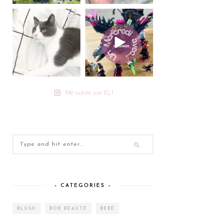
Me suivre sur IG !
– CATEGORIES –
BLUSH
BOX BEAUTÉ
BÉBÉ