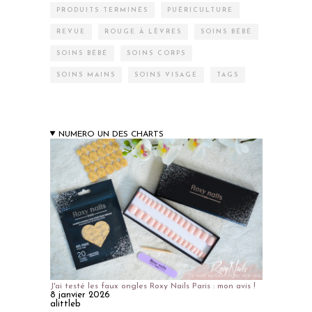
PRODUITS TERMINÉS
PUÉRICULTURE
REVUE
ROUGE À LÈVRES
SOINS BÉBÉ
SOINS BÉBÉ
SOINS CORPS
SOINS MAINS
SOINS VISAGE
TAGS
NUMERO UN DES CHARTS
J'ai testé les faux ongles Roxy Nails Paris : mon avis !
8 janvier 2026
alittleb