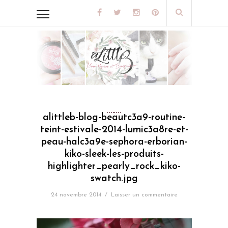
alittleb-blog-beautc3a9-routine-
teint-estivale-2014-lumic3a8re-et-
peau-halc3a9e-sephora-erborian-
kiko-sleek-les-produits-
highlighter_pearly_rock_kiko-
swatch.jpg
24 novembre 2014
/
Laisser un commentaire