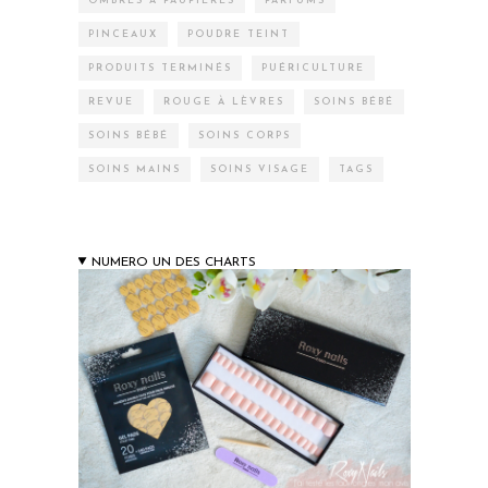
OMBRES À PAUPIÈRES
PARFUMS
PINCEAUX
POUDRE TEINT
PRODUITS TERMINÉS
PUÉRICULTURE
REVUE
ROUGE À LÈVRES
SOINS BÉBÉ
SOINS BÉBÉ
SOINS CORPS
SOINS MAINS
SOINS VISAGE
TAGS
NUMERO UN DES CHARTS