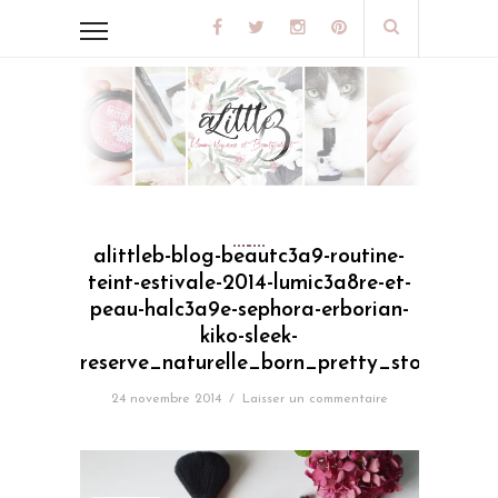
alittleb-blog-beautc3a9-routine-
teint-estivale-2014-lumic3a8re-et-
peau-halc3a9e-sephora-erborian-
kiko-sleek-
reserve_naturelle_born_pretty_store_pinc
24 novembre 2014
/
Laisser un commentaire