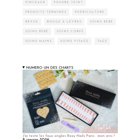
PINCEAUX
POUDRE TEINT
PRODUITS TERMINÉS
PUÉRICULTURE
REVUE
ROUGE À LÈVRES
SOINS BÉBÉ
SOINS BÉBÉ
SOINS CORPS
SOINS MAINS
SOINS VISAGE
TAGS
NUMERO UN DES CHARTS
J'ai testé les faux ongles Roxy Nails Paris : mon avis !
8 janvier 2026