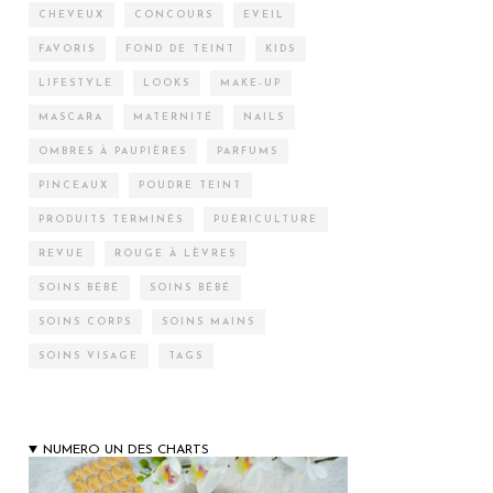
CHEVEUX
CONCOURS
EVEIL
FAVORIS
FOND DE TEINT
KIDS
LIFESTYLE
LOOKS
MAKE-UP
MASCARA
MATERNITÉ
NAILS
OMBRES À PAUPIÈRES
PARFUMS
PINCEAUX
POUDRE TEINT
PRODUITS TERMINÉS
PUÉRICULTURE
REVUE
ROUGE À LÈVRES
SOINS BÉBÉ
SOINS BÉBÉ
SOINS CORPS
SOINS MAINS
SOINS VISAGE
TAGS
NUMERO UN DES CHARTS