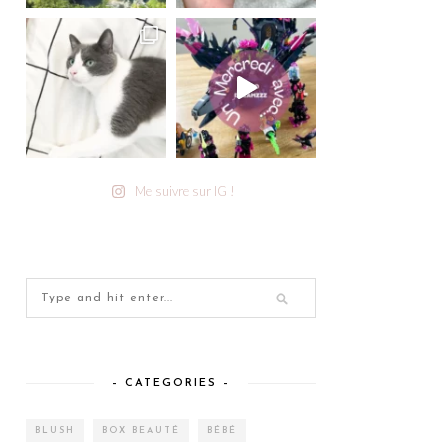
Me suivre sur IG !
– CATEGORIES –
BLUSH
BOX BEAUTÉ
BÉBÉ