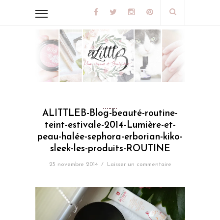
ALITTLEB-Blog-beauté-routine-
teint-estivale-2014-Lumière-et-
peau-halée-sephora-erborian-kiko-
sleek-les-produits-ROUTINE
25 novembre 2014
/
Laisser un commentaire