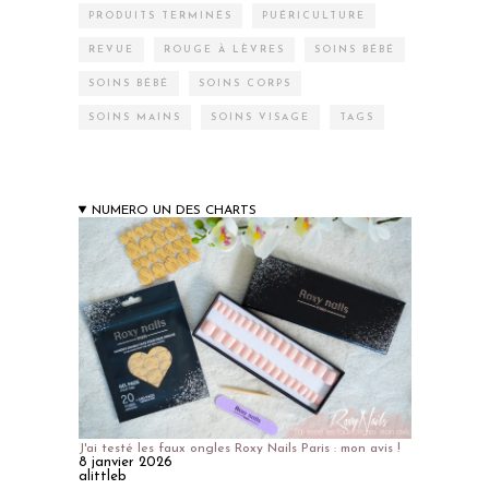
PRODUITS TERMINÉS
PUÉRICULTURE
REVUE
ROUGE À LÈVRES
SOINS BÉBÉ
SOINS BÉBÉ
SOINS CORPS
SOINS MAINS
SOINS VISAGE
TAGS
NUMERO UN DES CHARTS
J'ai testé les faux ongles Roxy Nails Paris : mon avis !
8 janvier 2026
alittleb