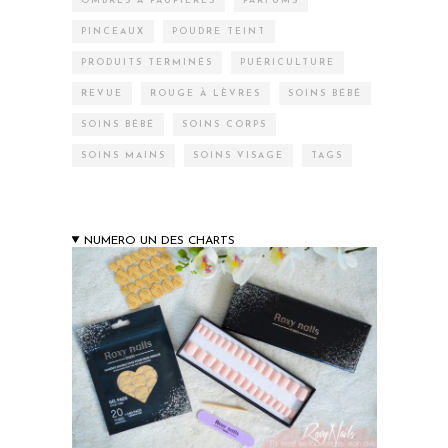
OMBRES À PAUPIÈRES
PARFUMS
PINCEAUX
POUDRE TEINT
PRODUITS TERMINÉS
PUÉRICULTURE
REVUE
ROUGE À LÈVRES
SOINS BÉBÉ
SOINS BÉBÉ
SOINS CORPS
SOINS MAINS
SOINS VISAGE
TAGS
NUMERO UN DES CHARTS