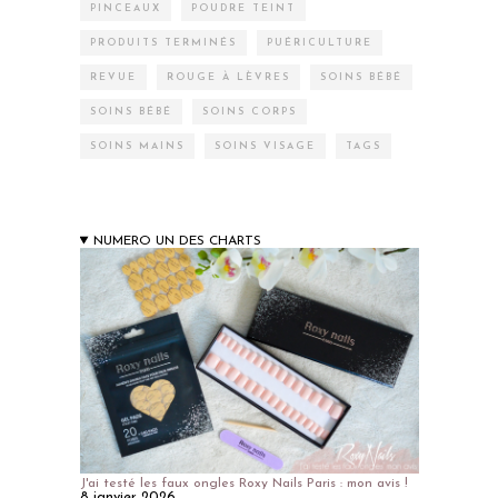
PINCEAUX
POUDRE TEINT
PRODUITS TERMINÉS
PUÉRICULTURE
REVUE
ROUGE À LÈVRES
SOINS BÉBÉ
SOINS BÉBÉ
SOINS CORPS
SOINS MAINS
SOINS VISAGE
TAGS
NUMERO UN DES CHARTS
J'ai testé les faux ongles Roxy Nails Paris : mon avis !
8 janvier 2026