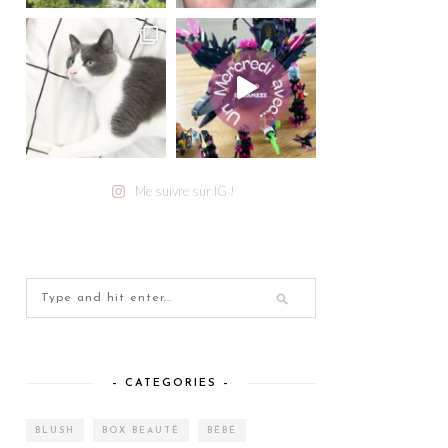
Me suivre sur IG !
– CATEGORIES –
BLUSH
BOX BEAUTÉ
BÉBÉ