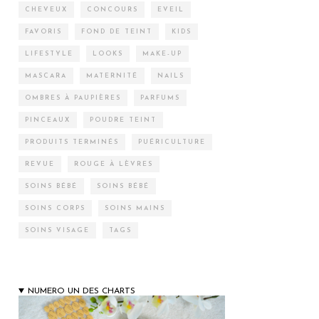
CHEVEUX
CONCOURS
EVEIL
FAVORIS
FOND DE TEINT
KIDS
LIFESTYLE
LOOKS
MAKE-UP
MASCARA
MATERNITÉ
NAILS
OMBRES À PAUPIÈRES
PARFUMS
PINCEAUX
POUDRE TEINT
PRODUITS TERMINÉS
PUÉRICULTURE
REVUE
ROUGE À LÈVRES
SOINS BÉBÉ
SOINS BÉBÉ
SOINS CORPS
SOINS MAINS
SOINS VISAGE
TAGS
NUMERO UN DES CHARTS