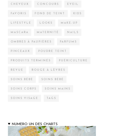
CHEVEUX
CONCOURS
EVEIL
FAVORIS
FOND DE TEINT
KIDS
LIFESTYLE
LOOKS
MAKE-UP
MASCARA
MATERNITÉ
NAILS
OMBRES À PAUPIÈRES
PARFUMS
PINCEAUX
POUDRE TEINT
PRODUITS TERMINÉS
PUÉRICULTURE
REVUE
ROUGE À LÈVRES
SOINS BÉBÉ
SOINS BÉBÉ
SOINS CORPS
SOINS MAINS
SOINS VISAGE
TAGS
NUMERO UN DES CHARTS