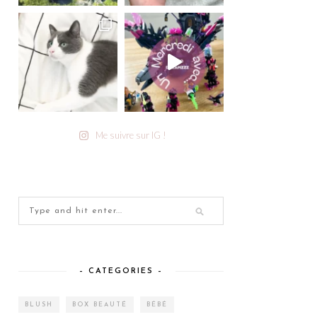
Me suivre sur IG !
– CATEGORIES –
BLUSH
BOX BEAUTÉ
BÉBÉ