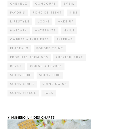
CHEVEUX
CONCOURS
EVEIL
FAVORIS
FOND DE TEINT
KIDS
LIFESTYLE
LOOKS
MAKE-UP
MASCARA
MATERNITÉ
NAILS
OMBRES À PAUPIÈRES
PARFUMS
PINCEAUX
POUDRE TEINT
PRODUITS TERMINÉS
PUÉRICULTURE
REVUE
ROUGE À LÈVRES
SOINS BÉBÉ
SOINS BÉBÉ
SOINS CORPS
SOINS MAINS
SOINS VISAGE
TAGS
NUMERO UN DES CHARTS