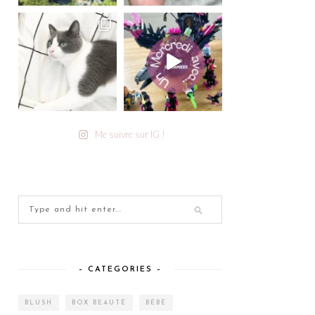
Me suivre sur IG !
– CATEGORIES –
BLUSH
BOX BEAUTÉ
BÉBÉ