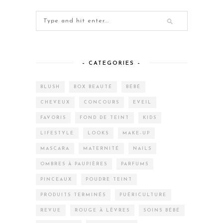
– CATEGORIES –
BLUSH
BOX BEAUTÉ
BÉBÉ
CHEVEUX
CONCOURS
EVEIL
FAVORIS
FOND DE TEINT
KIDS
LIFESTYLE
LOOKS
MAKE-UP
MASCARA
MATERNITÉ
NAILS
OMBRES À PAUPIÈRES
PARFUMS
PINCEAUX
POUDRE TEINT
PRODUITS TERMINÉS
PUÉRICULTURE
REVUE
ROUGE À LÈVRES
SOINS BÉBÉ