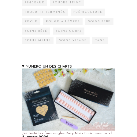
PINCEAUX
POUDRE TEINT
PRODUITS TERMINÉS
PUÉRICULTURE
REVUE
ROUGE À LÈVRES
SOINS BÉBÉ
SOINS BÉBÉ
SOINS CORPS
SOINS MAINS
SOINS VISAGE
TAGS
NUMERO UN DES CHARTS
J'ai testé les faux ongles Roxy Nails Paris : mon avis !