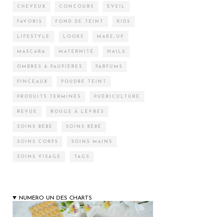
CHEVEUX
CONCOURS
EVEIL
FAVORIS
FOND DE TEINT
KIDS
LIFESTYLE
LOOKS
MAKE-UP
MASCARA
MATERNITÉ
NAILS
OMBRES À PAUPIÈRES
PARFUMS
PINCEAUX
POUDRE TEINT
PRODUITS TERMINÉS
PUÉRICULTURE
REVUE
ROUGE À LÈVRES
SOINS BÉBÉ
SOINS BÉBÉ
SOINS CORPS
SOINS MAINS
SOINS VISAGE
TAGS
NUMERO UN DES CHARTS