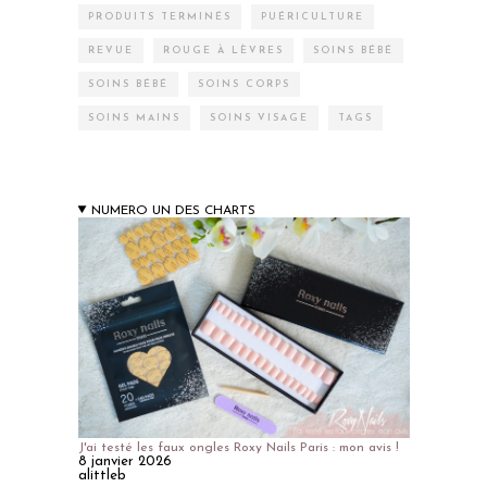
PRODUITS TERMINÉS
PUÉRICULTURE
REVUE
ROUGE À LÈVRES
SOINS BÉBÉ
SOINS BÉBÉ
SOINS CORPS
SOINS MAINS
SOINS VISAGE
TAGS
NUMERO UN DES CHARTS
J'ai testé les faux ongles Roxy Nails Paris : mon avis !
8 janvier 2026
alittleb